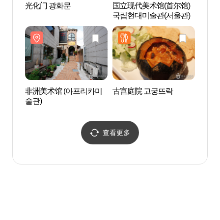
光化门 광화문
国立现代美术馆(首尔馆)
锦湖美
국립현대미술관(서울관)
非洲美术馆 (아프리카미
古宫庭院 고궁뜨락
Boan
술관)
查看更多