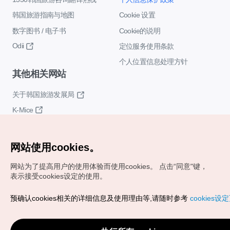
韩国旅游指南与地图
Cookie 设置
数字图书 / 电子书
Cookie的说明
Odii
定位服务使用条款
个人位置信息处理方针
其他相关网站
关于韩国旅游发展局
K-Mice
网站使用cookies。
网站为了提高用户的使用体验而使用cookies。
点击“同意"键，
表示接受cookies设定的使用。
Copyrights (c) 韩国旅游发展局版权所有
预确认cookies相关的详细信息及使用理由等,请随时参考
cookies设
如有相关疑问或建议，欢迎来信。
VISITKOREA官方邮箱
chnsim@knto.or.kr