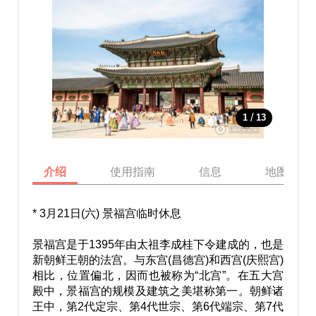
/
1
13
介绍
使用指南
信息
地图
* 3月21日(六) 景福宫临时休息
景福宫是于1395年由太祖李成桂下令建成的，也是
新朝鲜王朝的法宫。与东宫(昌德宫)和西宫(庆熙宫)
相比，位置偏北，因而也被称为“北宫”。在五大宫
殿中，景福宫的规模及建筑之美堪称第一。朝鲜诸
王中，第2代定宗、第4代世宗、第6代端宗、第7代