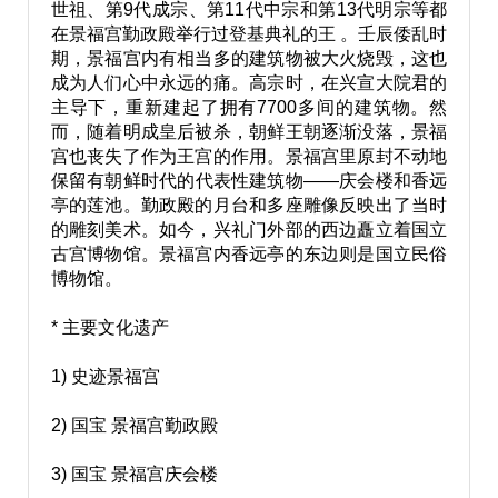
世祖、第9代成宗、第11代中宗和第13代明宗等都
在景福宫勤政殿举行过登基典礼的王 。壬辰倭乱时
期，景福宫内有相当多的建筑物被大火烧毁，这也
成为人们心中永远的痛。高宗时，在兴宣大院君的
主导下，重新建起了拥有7700多间的建筑物。然
而，随着明成皇后被杀，朝鲜王朝逐渐没落，景福
宫也丧失了作为王宫的作用。景福宫里原封不动地
保留有朝鲜时代的代表性建筑物——庆会楼和香远
亭的莲池。勤政殿的月台和多座雕像反映出了当时
的雕刻美术。如今，兴礼门外部的西边矗立着国立
古宫博物馆。景福宫内香远亭的东边则是国立民俗
博物馆。
* 主要文化遗产
1) 史迹景福宫
2) 国宝 景福宫勤政殿
3) 国宝 景福宫庆会楼