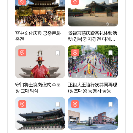
宫中文化庆典 궁중문화
景福宫慈庆殿茶礼体验活
光化门
축전
动 경복궁 자경전 다례체
험행사
守门将士换岗仪式 수문
正祖大王陵行次共同再现
非洲美
장 교대의식
(정조대왕 능행차 공동재
술관)
현)