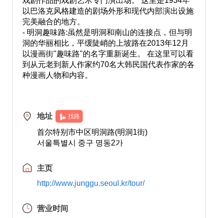
戏剧作品的戏剧艺术专门演出场。 这里是1934年
以巴洛克风格建造的剧场外形和现代内部演出设施
完美融合的地方。
- 明洞趣味路:虽然是明洞和南山的连接点，但与明
洞的华丽相比，平缓陡峭的上坡路在2013年12月
以漫画街"趣味路"的名字重新诞生。 在这里可以看
到从元老到新人作家约70名大韩民国代表作家的各
种漫画人物和内容。
地址
找路
首尔特别市中区明洞路(明洞1街)
서울특별시 중구 명동2가
主页
http://www.junggu.seoul.kr/tour/
营业时间