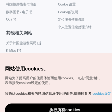
韩国旅游指南与地图
Cookie 设置
数字图书 / 电子书
Cookie的说明
Odii
定位服务使用条款
个人位置信息处理方针
其他相关网站
关于韩国旅游发展局
K-Mice
网站使用cookies。
网站为了提高用户的使用体验而使用cookies。
点击“同意"键，
表示接受cookies设定的使用。
Copyrights (c) 韩国旅游发展局版权所有
预确认cookies相关的详细信息及使用理由等,请随时参考
cookies设
如有相关疑问或建议，欢迎来信。
VISITKOREA官方邮箱
chnsim@knto.or.kr
执行所有cookies