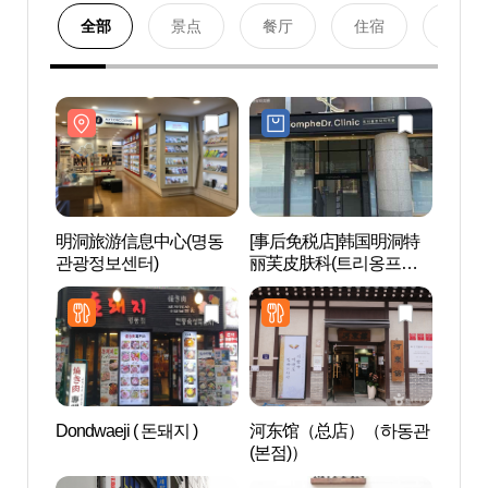
全部
景点
餐厅
住宿
购物
明洞旅游信息中心(명동
[事后免税店]韩国明洞特
明洞
관광정보센터)
丽芙皮肤科(트리옹프닥
관광정
터의원)
Dondwaeji ( 돈돼지 )
河东馆（总店）（하동관
COC
(본점)）
（明
구소(