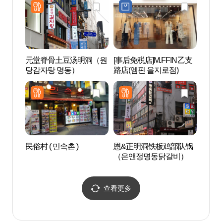
트용)
元堂脊骨土豆汤明洞（원
[事后免税店]M.FFIN乙支
首尔
당감자탕 명동）
路店(엠핀 을지로점)
(서
터)
民俗村 ( 민속촌 )
恩&正明洞铁板鸡部队锅
首尔
（은앤정명동닭갈비）
馆（
수 스
查看更多