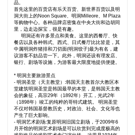
品。
首先这里的百货店有乐天百货、新世界百货以及明
洞大街上的
Noon Square、明洞Milleore、M Plaza
等购物中心
。
各种品牌店密集在中央大街和边胡同
里，边走边探宝，很是有趣。
明洞还有许多景点和美食。这里的西餐厅、快
餐店以及各种韩式、西式、日式餐厅比比皆是，其
中属明洞炸猪排和刀切面(明洞饺子)最为有名，建
议游客不妨品尝一下。此外，明洞还设有理发店、
银行、剧场等设施，为游客最大限度地提供便捷。
* 明洞主要旅游景点
- 明洞圣堂（天主教堂）:韩国天主教首尔大教区本
堂建筑明洞圣堂是韩国最早的本堂，是韩国天主教
会的象征，高宗29年（1892年）开工，光武2年
（1898年）竣工的纯粹的哥特式建筑。 明洞圣堂
不仅对韩国基督教历史，对政治、社会、文化等也
产生了巨大影响。
- 明洞艺术剧场:复原明洞旧国立剧场，于2009年6
月开馆的明洞艺术剧场是可以欣赏到完成度极高的