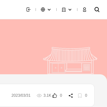
2023/03/31
3.1K
0
0