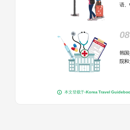
语、
08
韩国
院和
本文登载于‹
Korea Travel Guidebo