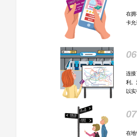
在拥
卡允
06
连接
利。
以实
07
在地