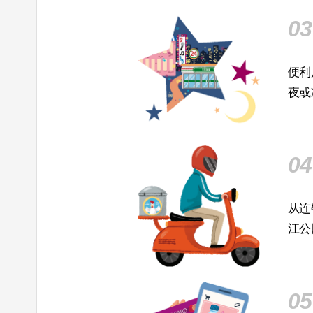
03
便利
夜或
04
从连
江公
05