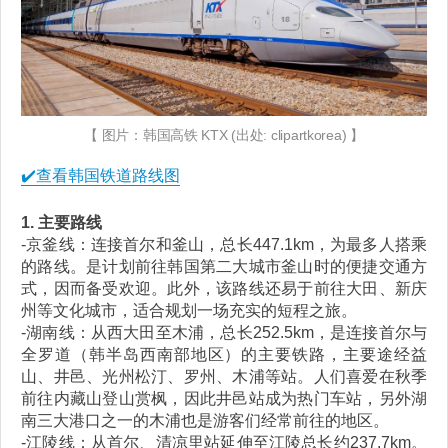
【 图片：韩国高铁 KTX (出处: clipartkorea) 】
✔️查看韩国铁道路线图
1. 主要路线
-京釜线：连接首尔和釜山，总长447.1km，为最多人搭乘
的路线。是计划前往韩国第二大城市釜山时的便捷交通方
式，因而备受欢迎。此外，该路线还易于前往大田、新庆
州等文化城市，适合规划一场充实的短程之旅。
-湖南线：从西大田至木浦，总长252.5km，是连接首尔与
全罗道（韩半岛西南部地区）的主要铁路，主要途经益
山、井邑、光州松汀、罗州、木浦等站。人们喜爱在秋季
前往内藏山登山赏枫，因此井邑站成为热门车站，另外湖
南三大港口之一的木浦也是游客们经常前往的地区。
-江陵线：从首尔、清凉里站延伸至江陵总长约237.7km。