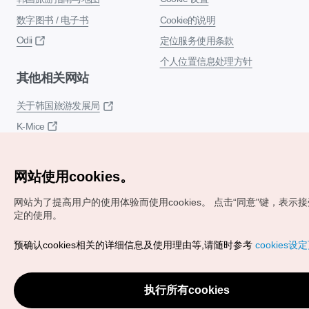
数字图书 / 电子书
Cookie的说明
Odii
定位服务使用条款
个人位置信息处理方针
其他相关网站
关于韩国旅游发展局
K-Mice
网站使用cookies。
网站为了提高用户的使用体验而使用cookies。
点击“同意"键，表示接受c
定的使用。
Copyrights (c) 韩国旅游发展局版权所有
预确认cookies相关的详细信息及使用理由等,请随时参考
cookies设
如有相关疑问或建议，欢迎来信。
VISITKOREA官方邮
箱
chnsim@knto.or.kr
执行所有cookies