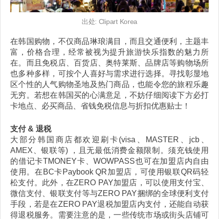
出处: Clipart Korea
在韩国购物，不仅商品琳琅满目，而且交通便利，主题丰
富，价格合理，经常被视为提升旅游快乐指数的魅力所
在。而且免税店、百货店、奥特莱斯、品牌店等购物场所
也多种多样，可按个人喜好与需求进行选择。寻找彰显地
区个性的人气购物圣地及热门商品，也能令您的旅程乐趣
无穷。若想在韩国买的心满意足，不妨仔细阅读下方必打
卡地点、必买商品、省钱免税信息与折扣优惠贴士！
支付 & 退税
大部分韩国商店都欢迎刷卡(visa、MASTER、jcb、
AMEX、银联等) ，且无最低消费金额限制。须充钱使用
的借记卡TMONEY卡、WOWPASS也可在加盟店内自由
使用。在BC卡Paybook QR加盟店，可使用银联QR码轻
松支付。此外，在ZERO PAY加盟店，可以使用支付宝、
微信支付、银联支付等与ZERO PAY捆绑的全球便利支付
手段，若是在ZERO PAY退税加盟店内支付，还能自动获
得退税服务。需要注意的是，一些传统市场或街头店铺可