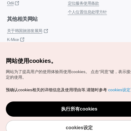
Odii
定位服务使用条款
个人位置信息处理方针
其他相关网站
关于韩国旅游发展局
K-Mice
网站使用cookies。
网站为了提高用户的使用体验而使用cookies。
点击“同意"键，表示接受c
定的使用。
Copyrights (c) 韩国旅游发展局版权所有
预确认cookies相关的详细信息及使用理由等,请随时参考
cookies设
如有相关疑问或建议，欢迎来信。
VISITKOREA官方邮
箱
chnsim@knto.or.kr
执行所有cookies
cookies设定