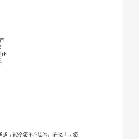
等大型超市
、烧酒等韩
。食品区还
令您毫无
多多，能令您乐不思蜀。在这里，您