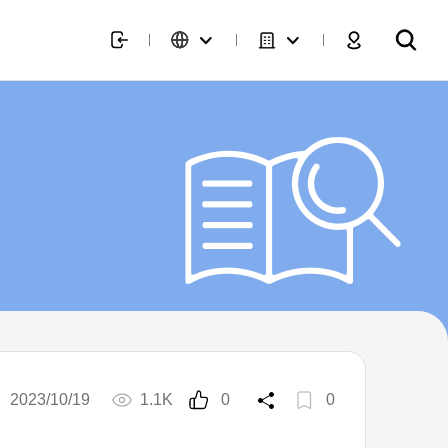
2023/10/19
1.1K
0
0