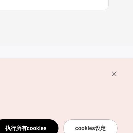
其他相关网站
关于韩国旅游发展局
K-Mice
护政策
置
说明
用条款
执行所有cookies
cookies设定
息处理方针