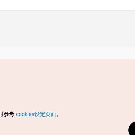
实用信息
服务
韩国旅游发展局手机应用程序
服务条款
1330韩国旅游咨询翻译热线
个人信息保
韩国旅游指南与地图
Cookie 设
数字图书 / 电子书
Cookie的
随时参考
cookies设定页面
。
Odii
定位服务使
个人位置信