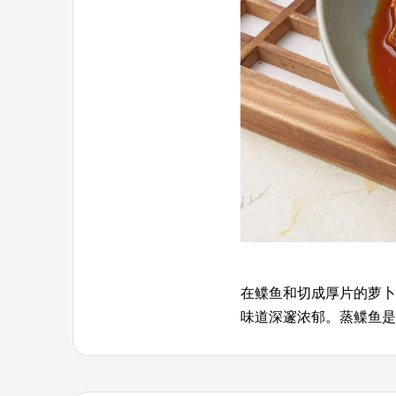
在鲽鱼和切成厚片的萝卜
味道深邃浓郁。蒸鲽鱼是