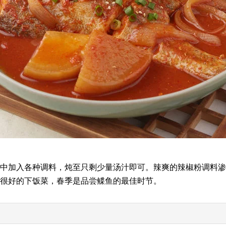
中加入各种调料，炖至只剩少量汤汁即可。辣爽的辣椒粉调料渗
很好的下饭菜，春季是品尝鲽鱼的最佳时节。