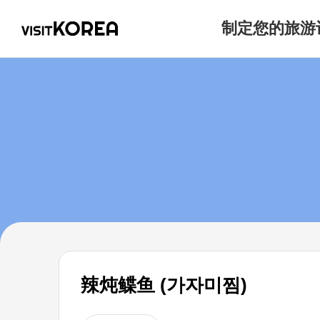
制定您的旅游
辣炖鲽鱼 (가자미찜)