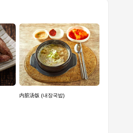
内脏汤饭 (내장국밥)
钱鳗汤 (곰치