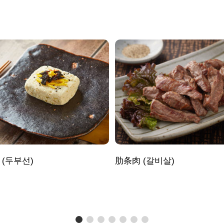
 (두부선)
肋条肉 (갈비살)