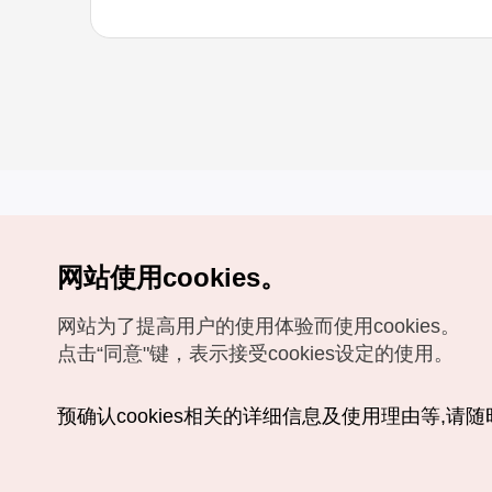
网站使用cookies。
Copyrights (c) 韩国旅游发展局版权所有
网站为了提高用户的使用体验而使用cookies。
如有相关疑问或建议，欢迎来信。
VISITKOREA官方邮箱
chnsim@knto.or.kr
点击“同意"键，表示接受cookies设定的使用。
预确认cookies相关的详细信息及使用理由等,请