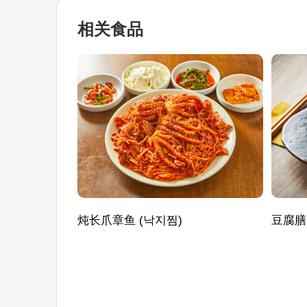
相关食品
炖长爪章鱼 (낙지찜)
豆腐膳