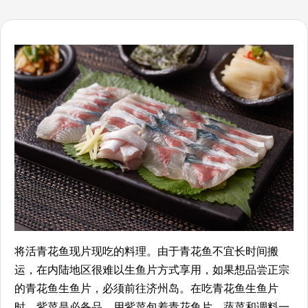
将活青花鱼现片现吃的料理。由于青花鱼不宜长时间搬
运，在内陆地区很难以生鱼片方式享用，如果想品尝正宗
的青花鱼生鱼片，必须前往济州岛。在吃青花鱼生鱼片
时，紫菜是必备品。用紫菜包着青花鱼片、蔬菜和调料一