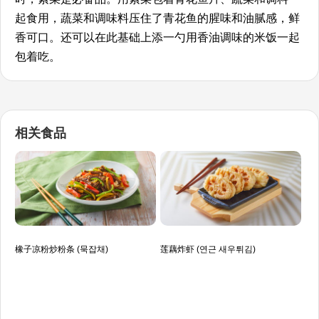
起食用，蔬菜和调味料压住了青花鱼的腥味和油腻感，鲜
香可口。还可以在此基础上添一勺用香油调味的米饭一起
包着吃。
相关食品
橡子凉粉炒粉条 (묵잡채)
莲藕炸虾 (연근 새우튀김)
白