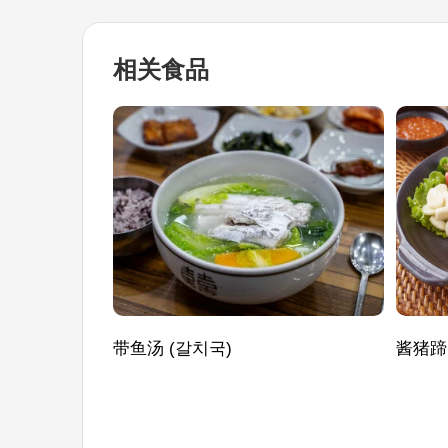
相关食品
带鱼汤 (갈치국)
酱猪蹄 