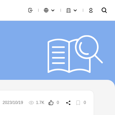
2023/10/19
1.7K
0
0