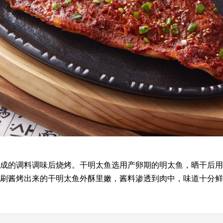
成的调料调味后烧烤。干明太鱼选用产卵期的明太鱼，晒干后用
刷酱烤出来的干明太鱼外酥里嫩，酱料渗透到肉中，味道十分鲜