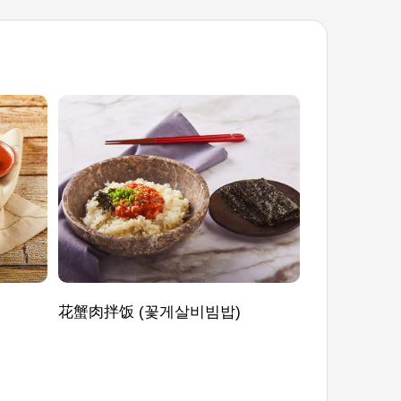
花蟹肉拌饭 (꽃게살비빔밥)
萝卜白菜辛奇 