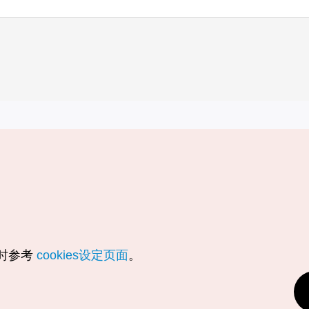
实用信息
服务
韩国旅游发展局手机应用程序
服务条款
1330韩国旅游咨询翻译热线
个人信息保
韩国旅游指南与地图
Cookie 设
数字图书 / 电子书
Cookie的
随时参考
cookies设定页面
。
Odii
定位服务使
个人位置信