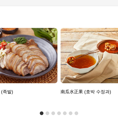
(족발)
南瓜水正果 (호박 수정과)