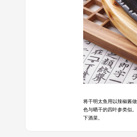
将干明太鱼用以辣椒酱做
色与晒干的四叶参类似。
下酒菜。