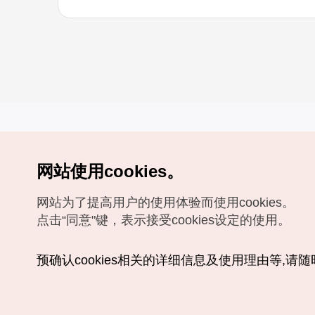
网站使用cookies。
Copyrights (c) 韩国旅游发展局版权所有
网站为了提高用户的使用体验而使用cookies。
如有相关疑问或建议，欢迎来信。
VISITKOREA官方邮箱
chnsim@knto.or.kr
点击“同意"键，表示接受cookies设定的使用。
预确认cookies相关的详细信息及使用理由等,请