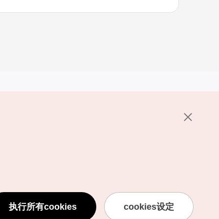
其他相关网站
关于韩国旅游发展局
K-Mice
护政策
置
说明
用条款
执行所有cookies
cookies设定
息处理方针