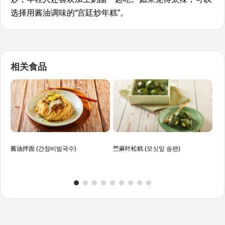
选择用酱油调味的“宫廷炒年糕”。
相关食品
酱油拌面 (간장비빔국수)
苎麻叶松糕 (모싯잎 송편)
辛