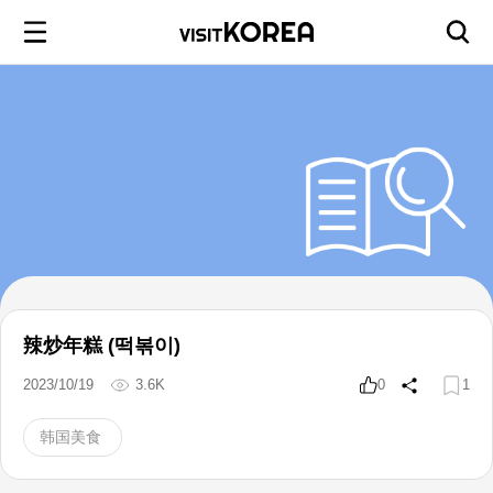
辣炒年糕 (떡볶이)
2023/10/19
3.6K
0
1
韩国美食