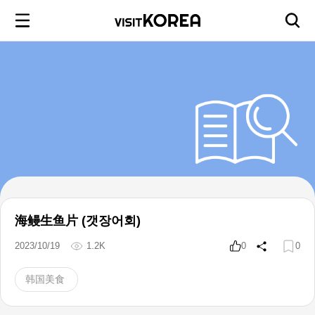
海鳗生鱼片 (갯장어회)
2023/10/19
1.2K
0
0
韩国美食