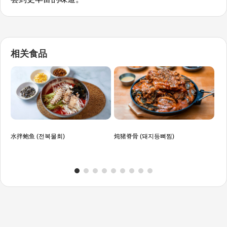
相关食品
水拌鲍鱼 (전복물회)
炖猪脊骨 (돼지등뼈찜)
松