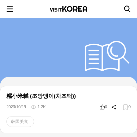
糯小米糕 (조망댕이(차조떡))
2023/10/19
1.2K
0
0
韩国美食