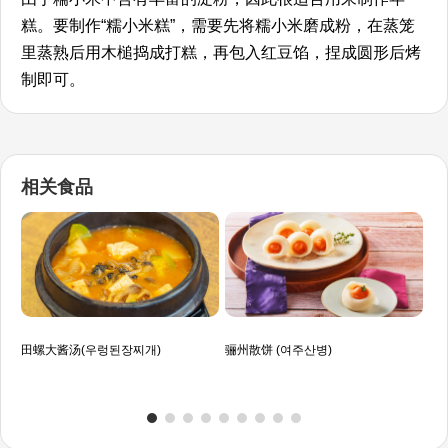
糕。要制作“糯小米糕”，需要先将糯小米磨成粉，在蒸笼
里蒸熟后用木槌捣成打糕，再包入红豆馅，捏成圆形后烤
制即可。
相关食品
田螺大酱汤(우렁된장찌개)
骊州散饼 (여주산병)
清蒸