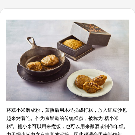
将糯小米磨成粉，蒸熟后用木槌捣成打糕，放入红豆沙包
起来烤着吃。作为京畿道的传统糕点，被称为“糯小米
糕”。糯小米可以用来煮饭，也可以用来酿酒或制作年糕。
由于糯小米中含有丰富的淀粉，因此很适合用来制作年