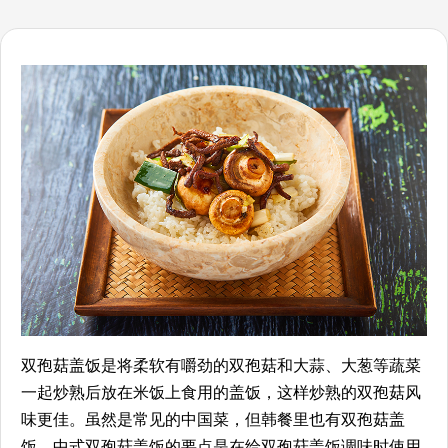
双孢菇盖饭是将柔软有嚼劲的双孢菇和大蒜、大葱等蔬菜
一起炒熟后放在米饭上食用的盖饭，这样炒熟的双孢菇风
味更佳。虽然是常见的中国菜，但韩餐里也有双孢菇盖
饭。中式双孢菇盖饭的要点是在给双孢菇盖饭调味时使用