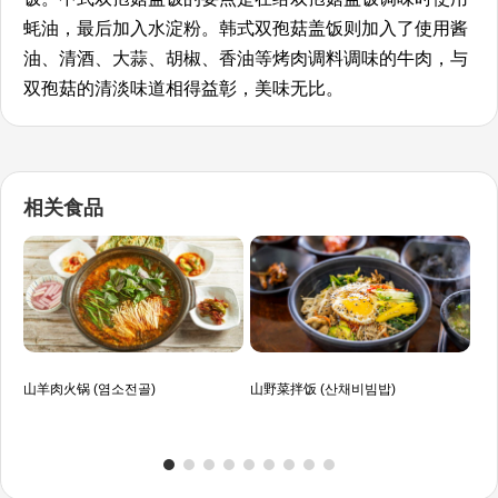
蚝油，最后加入水淀粉。韩式双孢菇盖饭则加入了使用酱
油、清酒、大蒜、胡椒、香油等烤肉调料调味的牛肉，与
双孢菇的清淡味道相得益彰，美味无比。
相关食品
山羊肉火锅 (염소전골)
山野菜拌饭 (산채비빔밥)
猪