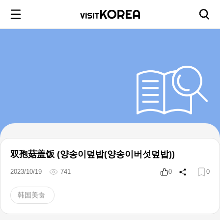
双孢菇盖饭 (양송이덮밥(양송이버섯덮밥))
2023/10/19
741
0
0
韩国美食