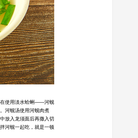
在使用淡水蛤蜊——河蚬
。河蚬汤使用河蚬肉煮
中放入龙须面后再撒入切
拌河蚬一起吃，就是一顿