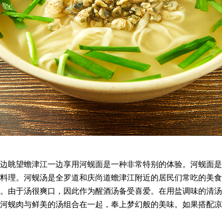
边眺望蟾津江一边享用河蚬面是一种非常特别的体验。河蚬面是
料理。河蚬汤是全罗道和庆尚道蟾津江附近的居民们常吃的美食
。由于汤很爽口，因此作为醒酒汤备受喜爱。在用盐调味的清汤
河蚬肉与鲜美的汤组合在一起，奉上梦幻般的美味。如果搭配凉