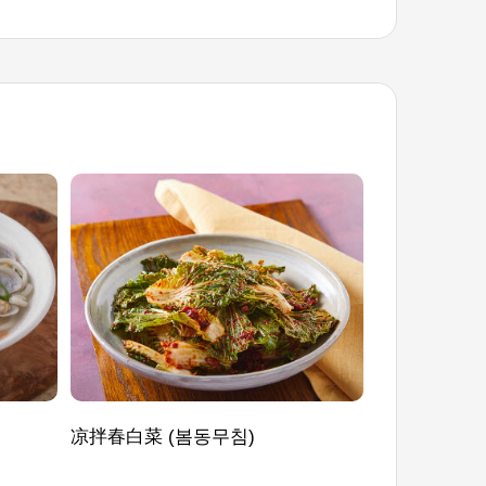
凉拌春白菜 (봄동무침)
灵光半干黄花
식)