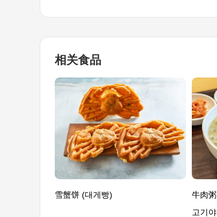
相关食品
雪蟹饼 (대게빵)
牛肉粥
고기야