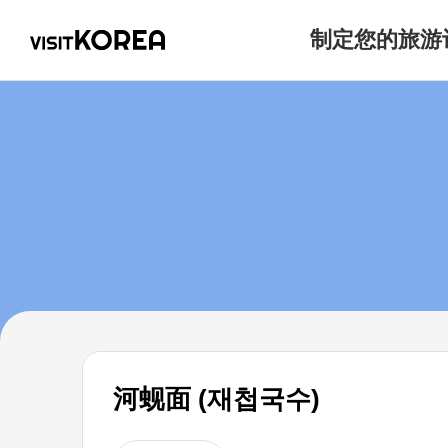
制定您的旅游
河蚬面 (재첩국수)