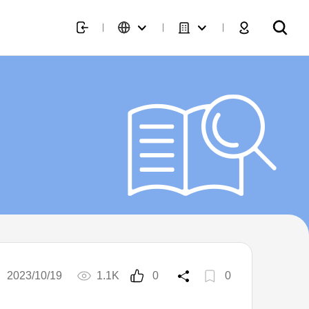
2023/10/19
1.1K
0
0