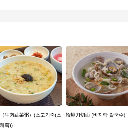
（牛肉蔬菜粥）(소고기죽(소
蛤蜊刀切面 (바지락 칼국수)
채죽))