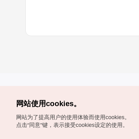
网站使用cookies。
Copyrights (c) 韩国旅游发展局版权所有
网站为了提高用户的使用体验而使用cookies。
如有相关疑问或建议，欢迎来信。
VISITKOREA官方邮箱
chnsim@knto.or.kr
点击“同意"键，表示接受cookies设定的使用。