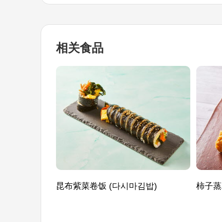
相关食品
昆布紫菜卷饭 (다시마김밥)
柿子蒸