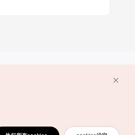
其他相关网站
关于韩国旅游发展局
K-Mice
护政策
置
说明
用条款