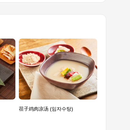
荏子鸡肉凉汤 (임자수탕)
茖葱叶酱菜 (