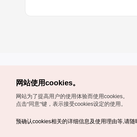
网站使用cookies。
Copyrights (c) 韩国旅游发展局版权所有
网站为了提高用户的使用体验而使用cookies。
如有相关疑问或建议，欢迎来信。
VISITKOREA官方邮箱
chnsim@knto.or.kr
点击“同意"键，表示接受cookies设定的使用。
预确认cookies相关的详细信息及使用理由等,请