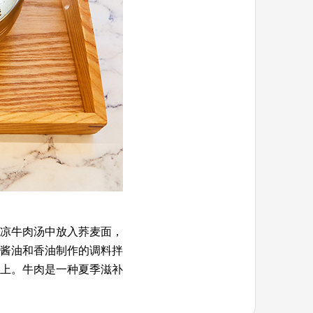
凉牛肉汤中放入荞麦面，
酱油和香油制作的调料拌
上。牛肉是一种夏季滋补