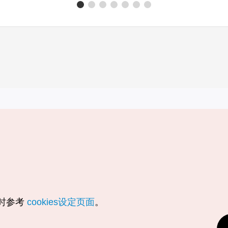
实用信息
服务
韩国旅游发展局手机应用程序
服务条款
1330韩国旅游咨询翻译热线
个人信息保
韩国旅游指南与地图
Cookie 设
数字图书 / 电子书
Cookie的
随时参考
cookies设定页面
。
Odii
定位服务使