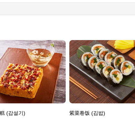
糕 (감설기)
紫菜卷饭 (김밥)