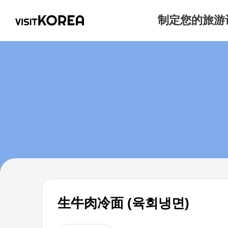
制定您的旅游
生牛肉冷面 (육회냉면)