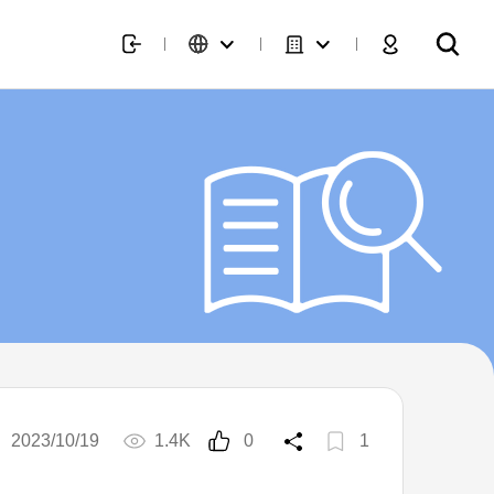
2023/10/19
1.4K
0
1