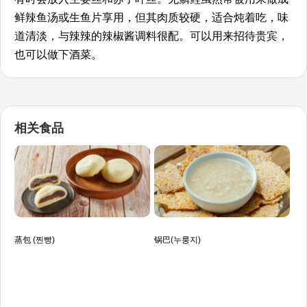
鲜辣鱼汤或生鱼片享用，但其肉质较硬，适合炖着吃，味
道清淡，与辣辣的辣椒酱调料很配。可以用来招待贵宾，
也可以做下酒菜。
相关食品
蒸包 (찐빵)
锅巴(누룽지)
香