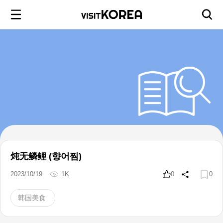
炖无鳞鲤 (향어찜)
2023/10/19
1K
0
0
韩国美食