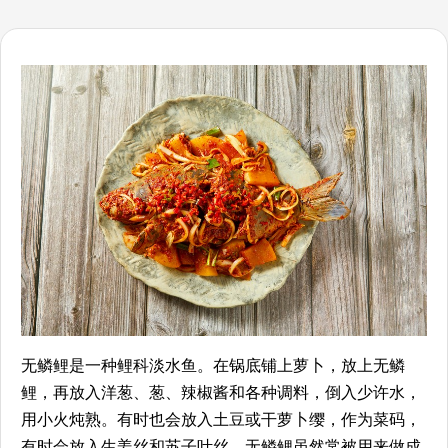
无鳞鲤是一种鲤科淡水鱼。在锅底铺上萝卜，放上无鳞
鲤，再放入洋葱、葱、辣椒酱和各种调料，倒入少许水，
用小火炖熟。有时也会放入土豆或干萝卜缨，作为菜码，
有时会放入生姜丝和苏子叶丝。无鳞鲤虽然常被用来做成