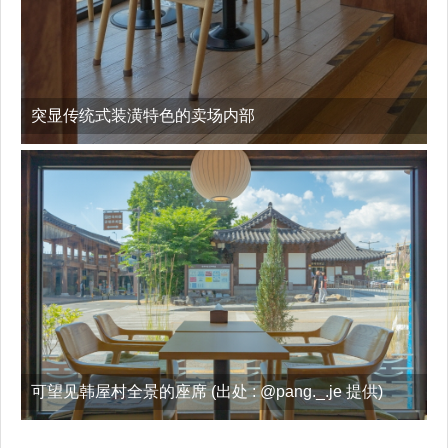
突显传统式装潢特色的卖场内部
可望见韩屋村全景的座席 (出处 : @pang._.je 提供)