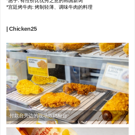
*惠子: 有性价比优秀之意的韩国新词
*宫廷烤牛肉: 烤制轻薄、调味牛肉的料理
| Chicken25
付款台旁边的现场炸鸡柜台