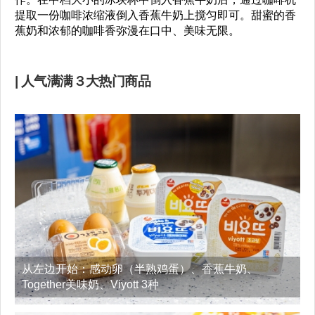
提取一份咖啡浓缩液倒入香蕉牛奶上搅匀即可。甜蜜的香
蕉奶和浓郁的咖啡香弥漫在口中、美味无限。
| 人气满满３大热门商品
从左边开始：感动卵（半熟鸡蛋）、香蕉牛奶、
Together美味奶、Viyott 3种