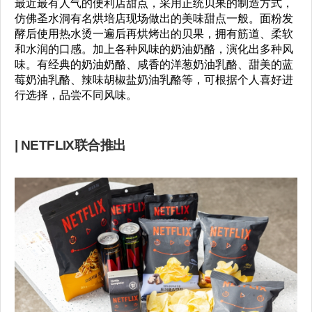
最近最有人气的便利店甜点，采用正统贝果的制造方式，
仿佛圣水洞有名烘培店现场做出的美味甜点一般。面粉发
酵后使用热水烫一遍后再烘烤出的贝果，拥有筋道、柔软
和水润的口感。加上各种风味的奶油奶酪，演化出多种风
味。有经典的奶油奶酪、咸香的洋葱奶油乳酪、甜美的蓝
莓奶油乳酪、辣味胡椒盐奶油乳酪等，可根据个人喜好进
行选择，品尝不同风味。
| NETFLIX联合推出