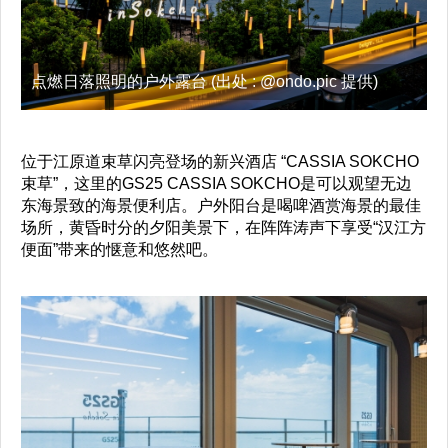
点燃日落照明的户外露台 (出处 : @ondo.pic 提供)
位于江原道束草闪亮登场的新兴酒店 “CASSIA SOKCHO
束草”，这里的GS25 CASSIA SOKCHO是可以观望无边
东海景致的海景便利店。户外阳台是喝啤酒赏海景的最佳
场所，黄昏时分的夕阳美景下，在阵阵涛声下享受“汉江方
便面”带来的惬意和悠然吧。