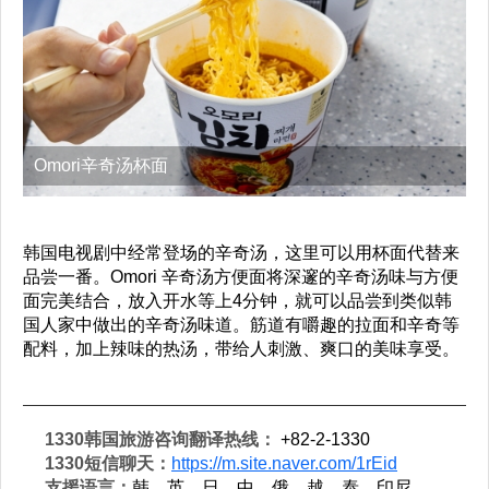
Omori辛奇汤杯面
韩国电视剧中经常登场的辛奇汤，这里可以用杯面代替来
品尝一番。Omori 辛奇汤方便面将深邃的辛奇汤味与方便
面完美结合，放入开水等上4分钟，就可以品尝到类似韩
国人家中做出的辛奇汤味道。筋道有嚼趣的拉面和辛奇等
配料，加上辣味的热汤，带给人刺激、爽口的美味享受。
1330韩国旅游咨询翻译热线：
+82-2-1330
1330短信聊天：
https://m.site.naver.com/1rEid
支援语言：
韩、英、日、中、俄、越、泰、印尼