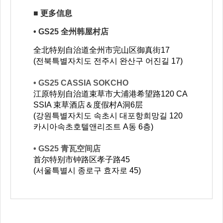
■ 更多信息
• GS25 全州韩屋村店
全北特别自治道全州市完山区御真街17
(전북특별자치도 전주시 완산구 어진길 17)
• GS25 CASSIA SOKCHO
江原特别自治道束草市大浦港希望路120 CA
SSIA 束草酒店＆度假村A洞6层
(강원특별자치도 속초시 대포항희망길 120
카시아속초호텔앤리조트 A동 6층)
• GS25 青瓦空间店
首尔特别市钟路区孝子路45
(서울특별시 종로구 효자로 45)