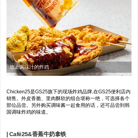
放上调味汁的炸鸡
Chicken25是GS25旗下的现场炸鸡品牌,在GS25便利店内
销售。外皮香脆、里肉酥软的组合堪称一绝，可选择各个
部位品尝。另外购买调味酱一起食用的话，还可品尝到韩
国调味炸鸡的味道。
| Café25&香蕉牛奶拿铁