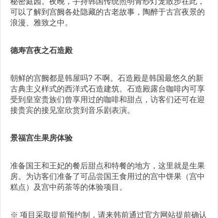
秘密庭园。夜晚，手持韩国传统照明青纱灯笼散步在此，
可以了解到宫阙各处隐藏的古老故事，陶醉于古宫夜景的
浪漫、雅致之中。
德寿宫夜之石造殿
朝鲜的宫阙都是韩屋吗? 不啊。石造殿是韩国最悠久的新
古典主义样式的西洋式石造建筑。石造殿露台咖啡内可享
受到皇室贵族们曾享用过的咖啡和甜点，访客们还可在迎
接贵宾的接见室欣赏到音乐剧表演。
景福宫生果房体验
准备国王和王妃的餐后甜点和特餐的地方，这里就是生果
房。为访客们准备了可品尝国王食用过的宫中饼果（宫中
糕点）及宫中药茶等的体验项目。
※ 项目采取提前预约制，请来韩前通过官方网站提前确认