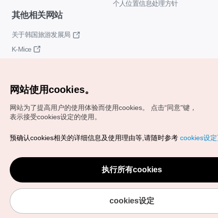
个人位置信息处理方针
其他相关网站
关于韩国旅游发展局
K-Mice
网站使用cookies。
网站为了提高用户的使用体验而使用cookies。
点击“同意"键，
表示接受cookies设定的使用。
Copyrights (c) 韩国旅游发展局版权所有
预确认cookies相关的详细信息及使用理由等,请随时参考
cookies设
如有相关疑问或建议，欢迎来信。
VISITKOREA官方邮箱
chnsim@knto.or.kr
执行所有cookies
cookies设定