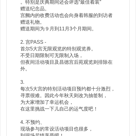
。特别是庆典期间还会评选“最佳着装”
赠送纪念品。
宫阙内的收费活动也会向身着韩服的到访者
赠送礼物。
赠送期间为９月到11月3个月期间。
2. 宫PASS -
首尔5大宫无限观览的特别观览券。
不受日期限制可无限制入场，
但夜间活动项目及昌德宫后苑观览则排除在
外。
3.
每次5大宫的特别活动项目预约都十分激烈，
寻票很难。因此今年秋天则改为抽签制，
为大家增加了幸运机会，
在这里挑战一下儿自己的运气度吧！
4. 不预约、
现场参与的常设活动项目也很多，
到现场尽情享受吧！