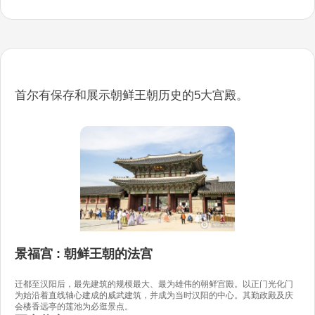
首尔有保存和展示朝鲜王朝历史的5大宫殿。
景福宫 : 朝鲜王朝的法宫
迁都至汉阳后，最先建筑的规模最大、最为雄伟的朝鲜宫殿。以正门光化门
为始沿着直线轴心建成的威武建筑，并成为当时汉阳的中心。其勤政殿及庆
会楼香远亭的莲池为必逛景点。