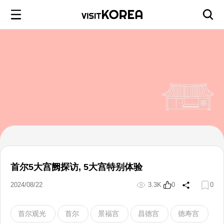
首尔5大宫阙探访, 5大宫特别体验
2024/08/22
3.3K
0
0
首尔观光
首尔
景福宫
昌德宫
德寿宫