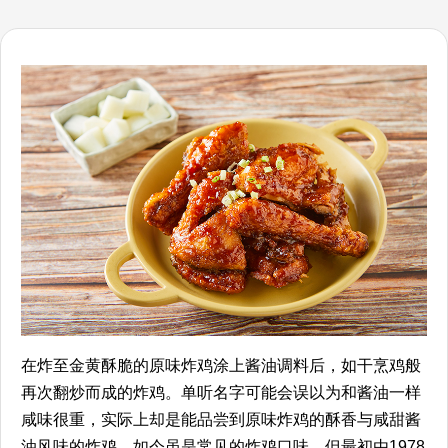
在炸至金黄酥脆的原味炸鸡涂上酱油调料后，如干烹鸡般
再次翻炒而成的炸鸡。单听名字可能会误以为和酱油一样
咸味很重，实际上却是能品尝到原味炸鸡的酥香与咸甜酱
油风味的炸鸡。如今虽是常见的炸鸡口味，但最初由1978