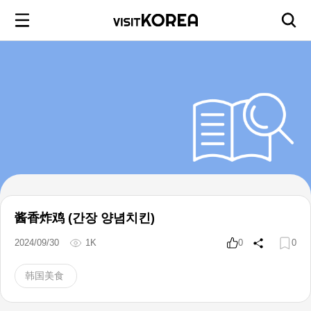
酱香炸鸡 (간장 양념치킨)
2024/09/30
1K
0
0
韩国美食