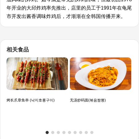
年开业的大邱炸鸡率先推出，店里的员工于1991年在龟尾
市开发出酱香调味炸鸡后，才渐渐在全韩国传播开来。
相关食品
烤长爪章鱼串 (낙지호롱구이)
无汤炒码面(볶음짬뽕)
辣