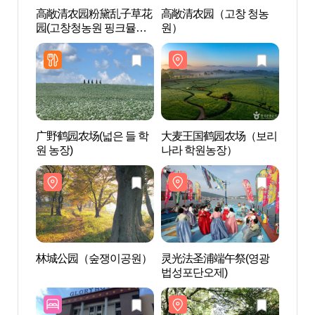
高敞清农园粉黛乱子草花
高敞清农园（고창 청농
高敞
园(고창청농원 핑크뮬리
원）
원）
가든)
广野鹤园农场(넓은 들 학
大麦王国鹤园农场（보리
林城
원 농장)
나라 학원농장）
林城公园（숲쟁이공원）
灵光法圣浦端午祭(영광
驾马
법성포단오제)
해수