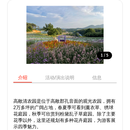
/
1
5
介绍
活动/演出说明
信息
地图
高敞清农园是位于高敞郡孔音面的观光农园，拥有
2万多坪的广阔占地，春夏季可看到薰衣草、绣球
花庭园，秋季可欣赏到粉黛乱子草庭园。除了主要
花季以外，这里还规划有多种花卉庭园，为游客展
示四季魅力。