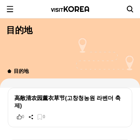
目的地
目的地
高敞清农园薰衣草节(고창청농원 라벤더 축
제)
0
0