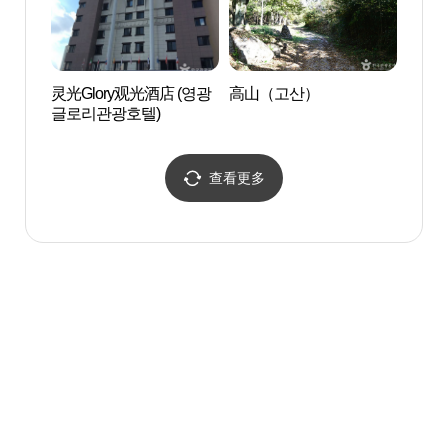
灵光Glory观光酒店 (영광
高山（고산）
高敞
글로리관광호텔)
教科
产】 
[유네
查看更多