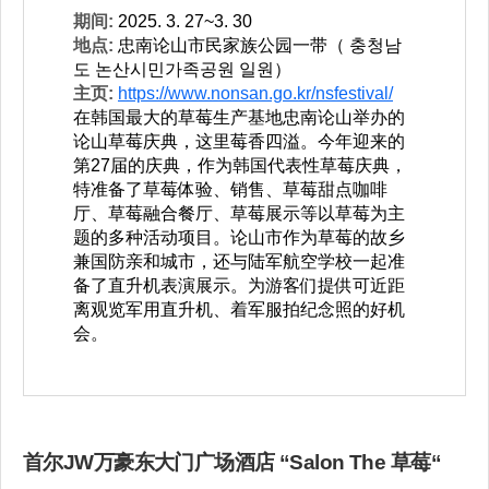
期间:
2025. 3. 27~3. 30
地点:
忠南论山市民家族公园一带（ 충청남
도 논산시민가족공원 일원）
主页:
https://www.nonsan.go.kr/nsfestival/
在韩国最大的草莓生产基地忠南论山举办的
论山草莓庆典，这里莓香四溢。今年迎来的
第27届的庆典，作为韩国代表性草莓庆典，
特准备了草莓体验、销售、草莓甜点咖啡
厅、草莓融合餐厅、草莓展示等以草莓为主
题的多种活动项目。论山市作为草莓的故乡
兼国防亲和城市，还与陆军航空学校一起准
备了直升机表演展示。为游客们提供可近距
离观览军用直升机、着军服拍纪念照的好机
会。
首尔JW万豪东大门广场酒店 “Salon The 草莓“