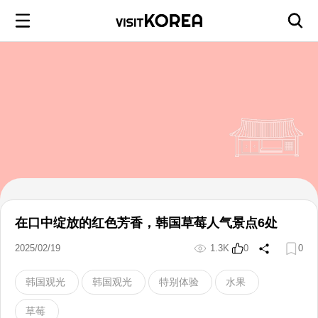
在口中绽放的红色芳香，韩国草莓人气景点6处
2025/02/19
1.3K
0
0
韩国观光
韩国观光
特别体验
水果
草莓