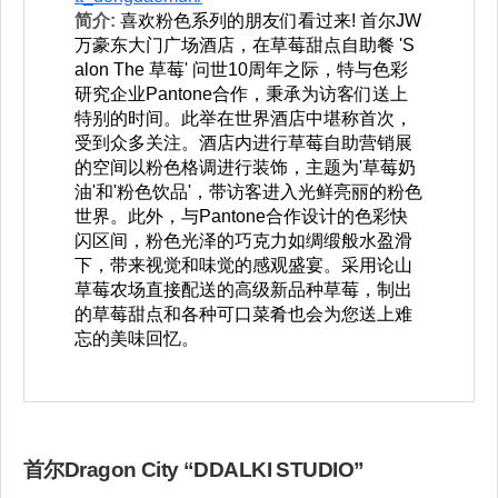
简介:
喜欢粉色系列的朋友们看过来! 首尔JW
万豪东大门广场酒店，在草莓甜点自助餐 'S
alon The 草莓' 问世10周年之际，特与色彩
研究企业Pantone合作，秉承为访客们送上
特别的时间。此举在世界酒店中堪称首次，
受到众多关注。酒店内进行草莓自助营销展
的空间以粉色格调进行装饰，主题为'草莓奶
油'和'粉色饮品'，带访客进入光鲜亮丽的粉色
世界。此外，与Pantone合作设计的色彩快
闪区间，粉色光泽的巧克力如绸缎般水盈滑
下，带来视觉和味觉的感观盛宴。采用论山
草莓农场直接配送的高级新品种草莓，制出
的草莓甜点和各种可口菜肴也会为您送上难
忘的美味回忆。
首尔Dragon City “DDALKI STUDIO”