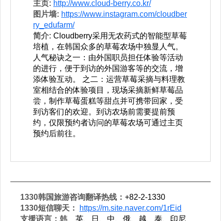
主页:
http://www.cloud-berry.co.kr/
图片墙:
https://www.instagram.com/cloudber
ry_edufarm/
简介:
Cloudberry采用无农药式的智能型草莓
培植，在韩国众多的草莓农场中独显人气。
人气秘诀之一：由外国职员担任体验等活动
的进行，便于到访的外国游客等的交流，增
添体验互动。 之二：运营草莓采摘与料理教
室相结合的体验项目，现场采摘新鲜草莓品
尝，制作草莓蛋糕等甜点并可携带回家，受
到访客们的欢迎。到访农场前需要提前预
约，仅限预约者访问的草莓农场可通过主页
预约后前往。
1330韩国旅游咨询翻译热线：
+82-2-1330
1330短信聊天：
https://m.site.naver.com/1rEid
支援语言：
韩、英、日、中、俄、越、泰、印尼