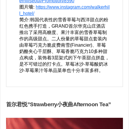
erhillseoul/Promotion/8590
图片墙:
https://www.instagram.com/walkerhil
l_hotel/
简介:
韩国代表性的雪香草莓与西洋甜点的粉
红色携手打造，GRAND首尔华克山庄酒店
推出了采用高糖度、果汁丰富的雪香草莓制
作的高级甜点。二人份量的草莓甜点套装内
由草莓巧克力脆皮费南雪(Financier)、草莓
奶酪夹心千层酥、草莓香脆巧克力10多种甜
点构成，装饰着3层架式的下午茶甜点拼盘，
是不可错过的打卡点。草莓冰沙‧草莓酸奶冰
沙‧草莓果汁等单品菜单也十分丰富多样。
首尔君悦”Strawberry小夜曲Afternoon Tea”