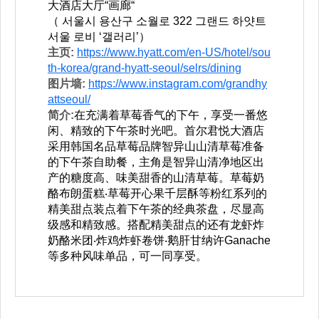
大酒店大厅“画廊“
（ 서울시 용산구 소월로 322 그랜드 하얏트
서울 로비 ‘갤러리’）
主页:
https://www.hyatt.com/en-US/hotel/sou
th-korea/grand-hyatt-seoul/selrs/dining
图片墙:
https://www.instagram.com/grandhy
attseoul/
简介:
在充满着草莓香气的下午，享受一番悠
闲、精致的下午茶时光吧。首尔君悦大酒店
采用韩国名品草莓品牌智异山山清草莓准备
的下午茶自助餐，主角是智异山清净地区出
产的糖度高、味美甜香的山清草莓。草莓奶
酪布朗蛋糕‧草莓开心果千层酥等粉红系列的
精美甜点装点着下午茶的经典茶盘，尽显高
级感和精致感。搭配精美甜点的还有龙虾炸
奶酪米团‧炸鸡炸虾卷饼‧鹅肝甘纳许Ganache
等多种风味单品，可一同享受。