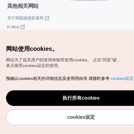
其他相关网站
关于韩国旅游发展局
K-Mice
网站使用cookies。
网站为了提高用户的使用体验而使用cookies。
点击“同意"键，
表示接受cookies设定的使用。
Copyrights (c) 韩国旅游发展局版权所有
预确认cookies相关的详细信息及使用理由等,请随时参考
cookies设
如有相关疑问或建议，欢迎来信。
VISITKOREA官方邮箱
chnsim@knto.or.kr
执行所有cookies
cookies设定