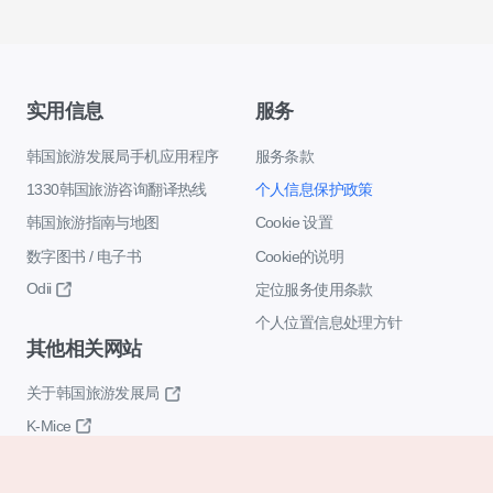
实用信息
服务
韩国旅游发展局手机应用程序
服务条款
1330韩国旅游咨询翻译热线
个人信息保护政策
韩国旅游指南与地图
Cookie 设置
数字图书 / 电子书
Cookie的说明
Odii
定位服务使用条款
个人位置信息处理方针
其他相关网站
关于韩国旅游发展局
K-Mice