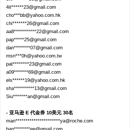
4it******
23@gmail.com
cho***
bb@yahoo.com.hk
chi*******
26@gmail.com
aa8***********
22@gmail.com
pap*****
25@gmail.com
dan********
07@gmail.com
msn***
0h@yahoo.com.tw
pat********
23@gmail.com
a09*******
69@gmail.com
els******
19@yahoo.com.hk
sha**********
13@gmail.com
Siu*******
an@gmail.com
- 亚马逊 E 代金券 10美元 30名
man**********************
ya@roche.com
ban********
ee@gmail.com