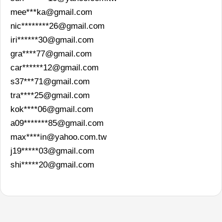
mee***
ka@gmail.com
nic********
26@gmail.com
iri******
30@gmail.com
gra****
77@gmail.com
car******
12@gmail.com
s37***
71@gmail.com
tra****
25@gmail.com
kok****
06@gmail.com
a09*******
85@gmail.com
max****
in@yahoo.com.tw
j19*****
03@gmail.com
shi*****
20@gmail.com