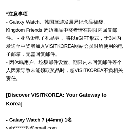
*注意事项
- Galaxy Watch、韩国旅游发展局纪念品福袋、
Kingdom Friends 周边商品中奖者请在期限内回复邮
件。 - 亚马逊电子礼品券， 将以eGIFT形式，于3月内
发送至中奖者加入VISITKOREA网站会员时所使用的电
子邮箱，无需回复邮件。
- 因休眠用户、垃圾邮件设置、期限内未回复邮件等个
人因素导致未能领取奖品时，恕VISITKOREA不负相关
责任。
[Discover VISITKOREA: Your Gateway to
Korea]
- Galaxy Watch 7 (44mm) 1名
yah******
8i@gmail.com