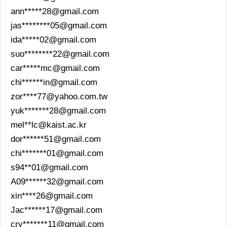
ann*****
28@gmail.com
jas********
05@gmail.com
ida*****
02@gmail.com
suo********
22@gmail.com
car*****
mc@gmail.com
chi******
in@gmail.com
zor****
77@yahoo.com.tw
yuk*******
28@gmail.com
mel**
lc@kaist.ac.kr
dor******
51@gmail.com
chi*******
01@gmail.com
s94**
01@gmail.com
A09******
32@gmail.com
xin****
26@gmail.com
Jac******
17@gmail.com
cry*******
11@gmail.com