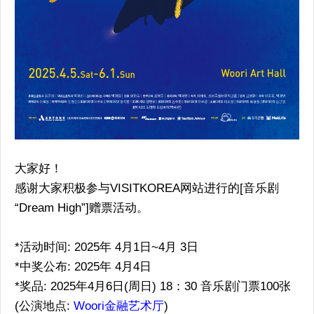
大家好！
感谢大家积极参与VISITKOREA网站进行的[音乐剧
“Dream High”]赠票活动。
*活动时间: 2025年 4月1日~4月 3日
*中奖公布: 2025年 4月4日
*奖品: 2025年4月6日(周日) 18：30 音乐剧门票100张
(公演地点:
Woori金融艺术厅
)