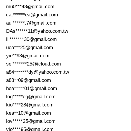
mu0***
43@gmail.com
cat******
ea@gmail.com
aul******
.7@gmail.com
DAs******
11@yahoo.com.tw
lil*******
30@gmail.com
uea***
25@gmail.com
yie**
93@gmail.com
sei*******
25@icloud.com
a84*******
dy@yahoo.com.tw
a88**
09@gmail.com
hea*****
01@gmail.com
log*****
cg@gmail.com
kio****
28@gmail.com
kea**
10@gmail.com
lov*****
25@gmail.com
vio****
95@gmail.com