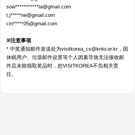
sow***********
la@gmail.com
t.j*****
ne@gmail.com
cin*****
05@gmail.com
※注意事项
* 中奖通知邮件发送处为
visitkorea_cs@knto.or.kr
，因
休眠用户、垃圾邮件设置等个人因素导致无法接收邮
件且未能领取奖品时，恕VISITKOREA不负相关责
任。