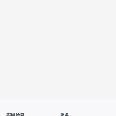
实用信息
服务