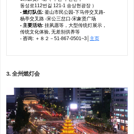
동성로112번길 121-1 송상현광장 ）
- 燃灯队伍:
釜山市民公园-下马停交叉路-
杨亭交叉路 -宋公三岔口-宋象贤广场
- 主要活动:
挂夙愿等，大型传统灯展示，
传统文化体验, 无差别供养等
- 咨询:
＋８２－51-867-0501~3│
主页
3. 全州燃灯会