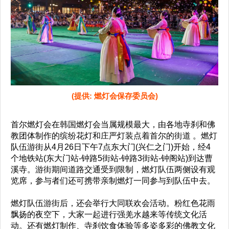
(提供: 燃灯会保存委员会)
首尔燃灯会在韩国燃灯会当属规模最大，由各地寺刹和佛
教团体制作的缤纷花灯和庄严灯装点着首尔的街道 。燃灯
队伍游街从4月26日下午7点东大门(兴仁之门)开始，经4
个地铁站(东大门站-钟路5街站-钟路3街站-钟阁站)到达曹
溪寺。游街期间道路交通受到限制，燃灯队伍两侧设有观
览席，参与者们还可携带亲制燃灯一同参与到队伍中去。
燃灯队伍游街后，还会举行大同联欢会活动。粉红色花雨
飘扬的夜空下，大家一起进行强羌水越来等传统文化活
动。还有燃灯制作、寺刹饮食体验等多姿多彩的佛教文化