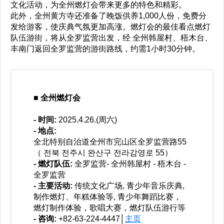
文化活动，为全州燃灯会带来更多的特色和精彩。
此外，全州黄方寺还准备了晚饭供养1,000人份，免费分
发给游客，使庆典气氛更加高涨。燃灯会的最佳看点燃灯
队伍游街，将从全罗监营出发，经 全州韩屋村、梧木台、
丰南门返回全罗监营的游街路线，约需1小时30分钟。
■ 全州燃灯会
- 时间:
2025.4.26.(周六)
- 地点:
全北特别自治道全州市完山区全罗监营路55
（ 전북 전주시 완산구 전라감영로 55）
- 燃灯队伍:
全罗监营- 全州韩屋村 - 梧木台 -
全罗监营
- 主要活动:
传统文化广场, 青少年音乐庆典,
制作燃灯、年糕体验等, 青少年舞蹈比赛，
燃灯制作体验，歌唱大赛，燃灯队伍游行等
- 咨询:
+82-63-224-4447│
主页