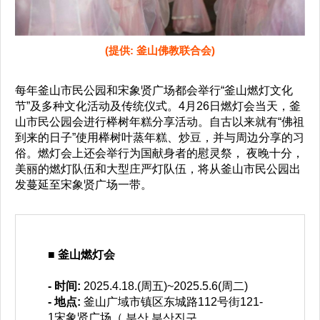
(提供: 釜山佛教联合会)
每年釜山市民公园和宋象贤广场都会举行“釜山燃灯文化
节”及多种文化活动及传统仪式。4月26日燃灯会当天，釜
山市民公园会进行榉树年糕分享活动。自古以来就有“佛祖
到来的日子”使用榉树叶蒸年糕、炒豆，并与周边分享的习
俗。燃灯会上还会举行为国献身者的慰灵祭， 夜晚十分，
美丽的燃灯队伍和大型庄严灯队伍，将从釜山市民公园出
发蔓延至宋象贤广场一带。
■ 釜山燃灯会
- 时间:
2025.4.18.(周五)~2025.5.6(周二)
- 地点:
釜山广域市镇区东城路112号街121-
1宋象贤广场（ 부산 부산진구