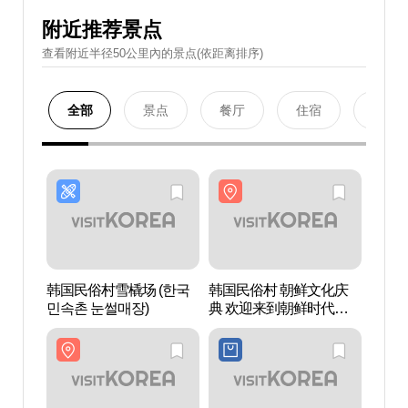
附近推荐景点
查看附近半径50公里內的景点(依距离排序)
全部
景点
餐厅
住宿
购物
韩国民俗村雪橇场 (한국
韩国民俗村 朝鲜文化庆
韩国民
민속촌 눈썰매장)
典 欢迎来到朝鲜时代
（한국민속촌 조선문화
축제 웰컴투조선）