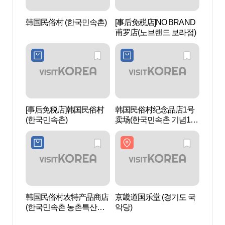
韩国民俗村 (한국민속촌)
[事后免税店]NO BRAND
白南准
甫罗店(노브랜드 보라점)
아트센
[事后免税店]韩国民俗村
韩国民俗村纪念品店1号
京畿道
(한국민속촌)
卖场(한국민속촌 기념1매
물관)
장)
韩国民俗村农特产品商店
京畿道国乐堂 (경기도 국
器兴
(한국민속촌 농촌특산물
악당)
（기
매장)
물놀