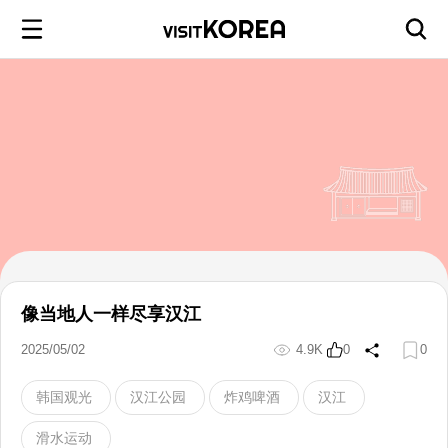
像当地人一样尽享汉江
2025/05/02
4.9K
0
0
韩国观光
汉江公园
炸鸡啤酒
汉江
滑水运动