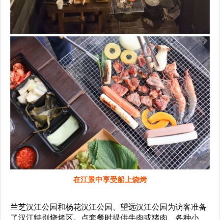
在江景中享受船上烧烤
兰芝汉江公园和杨花汉江公园、望远汉江公园为访客准备
了汉江特别烧烤区。点套餐时提供牛肉或猪肉、各种小