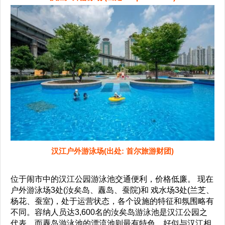
汉江户外游泳场(出处: 首尔旅游财团)
位于闹市中的汉江公园游泳池交通便利，价格低廉。 现在
户外游泳场3处(汝矣岛、纛岛、蚕院)和 戏水场3处(兰芝、
杨花、蚕室)，处于运营状态，各个设施的特征和氛围略有
不同。容纳人员达3,600名的汝矣岛游泳池是汉江公园之
代表，而纛岛游泳池的漂流池则最有特色，好似与汉江相