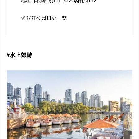
地址:
首尔特别市广津区紫阳洞112
✅ 汉江公园11处一览
#水上郊游