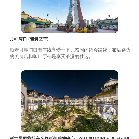
月岬浦口 (월곶포구)
顺着月岬浦口海岸线享受一下儿悠闲的约会路线，布满路边
的美食店和咖啡厅都是享受浪漫的佳选。
新世界西蒙始兴名牌折扣购物中心（신세계사이먼 시흥 프리미