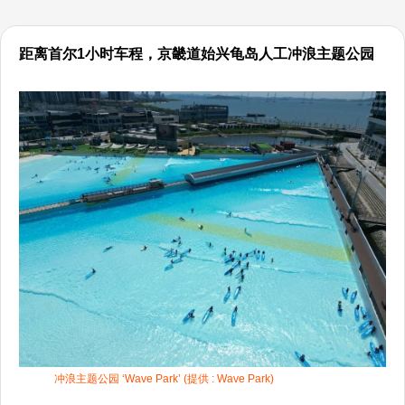
距离首尔1小时车程，京畿道始兴龟岛人工冲浪主题公园