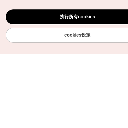
执行所有cookies
cookies设定
实用信息
服务
HOME
旅游资讯
专题馆
我的页面
韩国旅游发展局手机应用程序
服务条款
1330韩国旅游咨询翻译热线
个人信息保护政策
韩国旅游指南与地图
Cookie 设置
数字图书 / 电子书
Cookie的说明
Odii
定位服务使用条款
个人位置信息处理方针