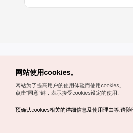
网站使用cookies。
Copyrights (c) 韩国旅游发展局版权所有
网站为了提高用户的使用体验而使用cookies。
如有相关疑问或建议，欢迎来信。
VISITKOREA官方邮箱
chnsim@knto.or.kr
点击“同意"键，表示接受cookies设定的使用。
预确认cookies相关的详细信息及使用理由等,请