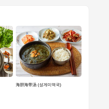
海胆海带汤 (성게미역국)
手工蔬菜韩牛