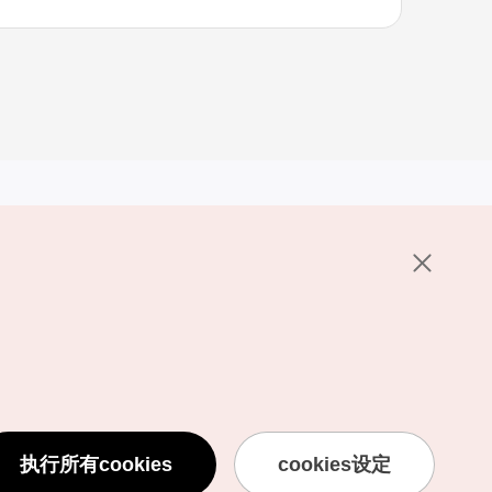
其他相关网站
关于韩国旅游发展局
K-Mice
护政策
置
说明
用条款
执行所有cookies
cookies设定
息处理方针