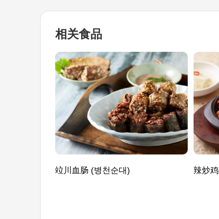
相关食品
竝川血肠 (병천순대)
辣炒鸡