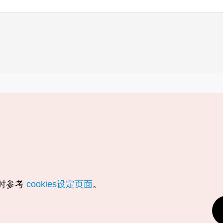
实用信息
服务
韩国旅游发展局手机应用程序
服务条款
1330韩国旅游咨询翻译热线
个人信息保
韩国旅游指南与地图
Cookie 设
数字图书 / 电子书
Cookie的
随时参考
cookies设定页面
。
Odii
定位服务使
个人位置信