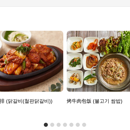
排 (닭갈비(철판닭갈비))
烤牛肉包饭 (불고기 쌈밥)