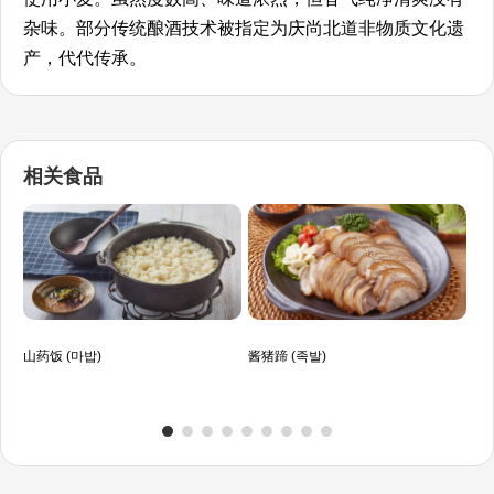
杂味。部分传统酿酒技术被指定为庆尚北道非物质文化遗
产，代代传承。
相关食品
山药饭 (마밥)
酱猪蹄 (족발)
黑