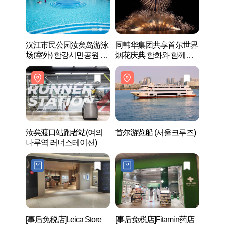
汉江市民公园汝矣岛游泳
同韩华集团共享首尔世界
汝矣
场(室外) 한강시민공원 여
烟花庆典 한화와 함께하
나루역
의도수영장(실외)
는 서울세계불꽃축제
汝矣渡口站跑者站(여의
首尔游览船 (서울크루즈)
ELAN
나루역 러너스테이션)
览船)
유람선
[事后免税店]Leica Store
[事后免税店]Fitamin药店
姊妹公