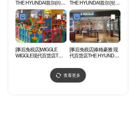
THE HYUNDAI首尔(라이
THE HYUNDAI首尔(핏타
매공원
카 스토어 현대백화점 더
민 약국 현대백화점 더현
현대 서울)
대 서울)
[事后免税店]WIGGLE
[事后免税店]泰格豪雅 现
汉江栗
WIGGLE现代百货店THE
代百货店THE HYUNDAI
HYUNDAI首尔店(위글위
首尔店(태그호이어 현대
글 현대백화점 더현대 서
백화점 더현대 서울)
울)
查看更多