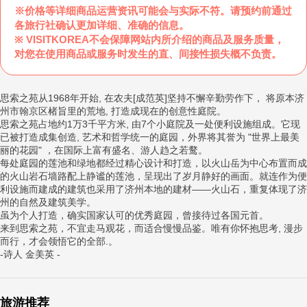
※价格等详细商品运营资讯可能会与实际不符。请预约前通过
各旅行社确认更加详细、准确的信息。
※ VISITKOREA不会保障网站内所介绍的商品及服务质量，
对您在使用商品或服务时发生的直、间接性损失概不负责。
思索之苑从1968年开始, 在农夫[成范英]坚持不懈辛勤劳作下， 将原本济
州市翰京区楮旨里的荒地, 打造成现在的创意性庭院。
思索之苑占地约1万3千平方米, 由7个小庭院及一处便利设施组成。它现
已被打造成集创造, 艺术和哲学统一的庭园，外界将其誉为 "世界上最美
丽的花园" ，在国际上富有盛名、游人趋之若鹜。
每处庭园的莲池和绿地都经过精心设计和打造，以火山岳为中心布置而成
的火山岩石墙路配上静谧的莲池，呈现出了岁月静好的画面。就连作为便
利设施而建成的建筑也采用了济州本地的建材——火山石，重复体现了济
州的自然及建筑美学。
虽为个人打造，确实国家认可的优秀庭园，曾接待过各国元首。
来到思索之苑，不宜走马观花，而适合慢慢品鉴。唯有你怀抱思考, 漫步
而行，才会领悟它的全部.。
-诗人 金美英 -
旅游推荐