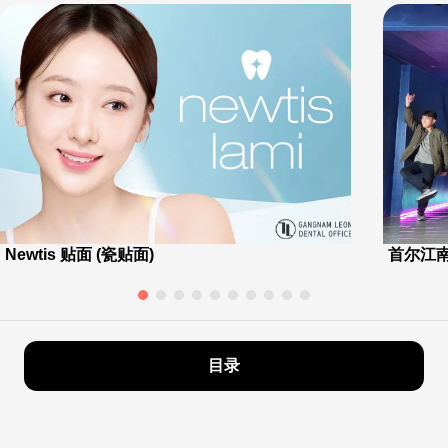
Newtis 贴面 (瓷贴面)
首尔江南
目录