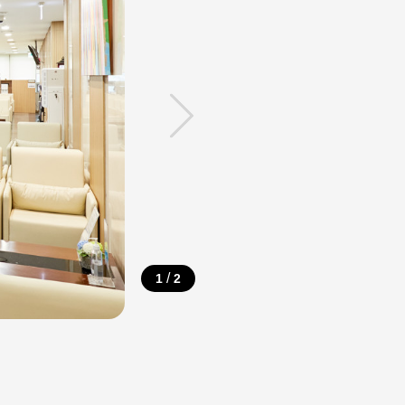
/
1
2