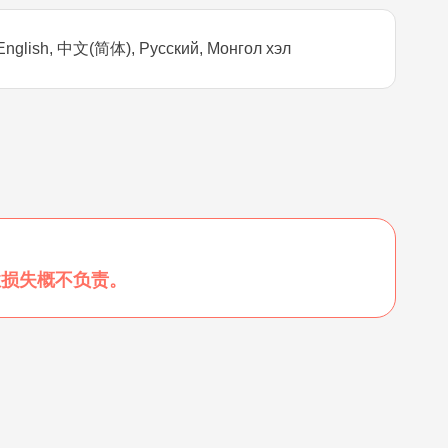
English, 中文(简体), Русский, Монгол хэл
性损失概不负责。