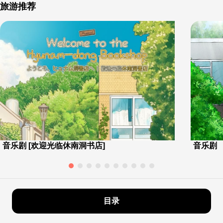
旅游推荐
音乐剧 [欢迎光临休南洞书店]
音乐剧
目录