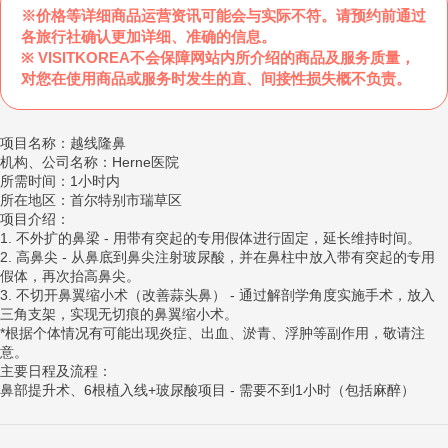
※价格等详细商品运营资讯可能会与实际不符。请预约前通过
各旅行社确认更加详细、准确的信息。
※ VISITKOREA不会保障网站内所介绍的商品及服务质量，
对您在使用商品或服务时发生的直、间接性损失概不负责。
项目名称：越线隆鼻
机构、公司名称：Herne医院
所需时间：1小时内
所在地区：首尔特别市瑞草区
项目介绍：
1. 不外扩的鼻梁 - 用带有突起的专用假体进行固定，延长维持时间。
2. 高鼻尖 - 从鼻底到鼻尖注射玻尿酸，并在鼻柱中放入带有突起的专用
假体，再次抬高鼻尖。
3. 不切开鼻翼缩小术（改善蒜头鼻） - 通过解剖学角度实施手术，放入
三角支架，实现无切痕的鼻翼缩小术。
*根据个体情况有可能出现炎症、出血、淤青、浮肿等副作用，敬请注
意。
主要日程及流程：
鼻部提升术、6根植入线+玻尿酸项目 - 需要不到1小时（包括麻醉）