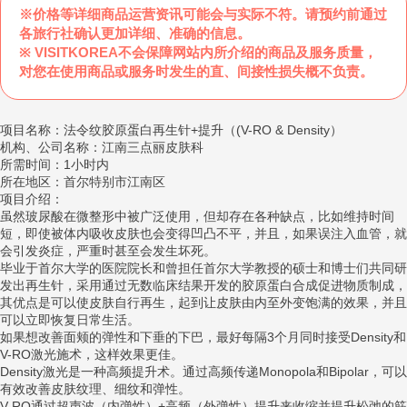
※价格等详细商品运营资讯可能会与实际不符。请预约前通过
各旅行社确认更加详细、准确的信息。
※ VISITKOREA不会保障网站内所介绍的商品及服务质量，
对您在使用商品或服务时发生的直、间接性损失概不负责。
项目名称：法令纹胶原蛋白再生针+提升（(V-RO & Density）
机构、公司名称：江南三点丽皮肤科
所需时间：1小时内
所在地区：首尔特别市江南区
项目介绍：
虽然玻尿酸在微整形中被广泛使用，但却存在各种缺点，比如维持时间
短，即使被体内吸收皮肤也会变得凹凸不平，并且，如果误注入血管，就
会引发炎症，严重时甚至会发生坏死。
毕业于首尔大学的医院院长和曾担任首尔大学教授的硕士和博士们共同研
发出再生针，采用通过无数临床结果开发的胶原蛋白合成促进物质制成，
其优点是可以使皮肤自行再生，起到让皮肤由内至外变饱满的效果，并且
可以立即恢复日常生活。
如果想改善面颊的弹性和下垂的下巴，最好每隔3个月同时接受Density和
V-RO激光施术，这样效果更佳。
Density激光是一种高频提升术。通过高频传递Monopola和Bipolar，可以
有效改善皮肤纹理、细纹和弹性。
V-RO通过超声波（内弹性）+高频（外弹性）提升来收缩并提升松弛的筋