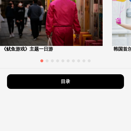
《鱿鱼游戏》主题一日游
韩国首尔
目录