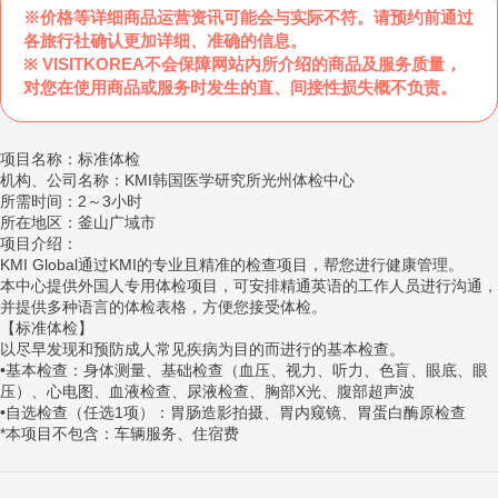
※价格等详细商品运营资讯可能会与实际不符。请预约前通过
各旅行社确认更加详细、准确的信息。
※ VISITKOREA不会保障网站内所介绍的商品及服务质量，
对您在使用商品或服务时发生的直、间接性损失概不负责。
项目名称：标准体检
机构、公司名称：KMI韩国医学研究所光州体检中心
所需时间：2～3小时
所在地区：釜山广域市
项目介绍：
KMI Global通过KMI的专业且精准的检查项目，帮您进行健康管理。
本中心提供外国人专用体检项目，可安排精通英语的工作人员进行沟通，
并提供多种语言的体检表格，方便您接受体检。
【标准体检】
以尽早发现和预防成人常见疾病为目的而进行的基本检查。
•基本检查：身体测量、基础检查（血压、视力、听力、色盲、眼底、眼
压）、心电图、血液检查、尿液检查、胸部X光、腹部超声波
•自选检查（任选1项）：胃肠造影拍摄、胃内窥镜、胃蛋白酶原检查
*本项目不包含：车辆服务、住宿费