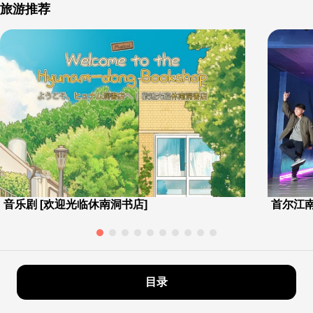
旅游推荐
音乐剧 [欢迎光临休南洞书店]
首尔江南
目录