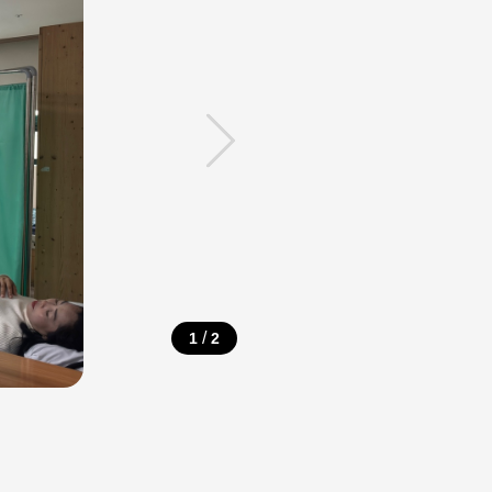
/
1
2