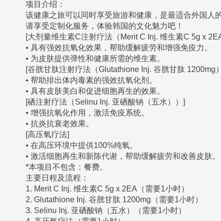
项目介绍：
该健康之旅可以同时享受旅游和健康，是最适合外国人
请享受定制化服务，体验韩国的文化魅力吧！
[大剂量维生素C注射疗法（Merit C Inj. 维生素C 5g x 2E
• 具有强效抗氧化效果，帮助缓解疲劳和增强免疫力。
• 为皮肤提供弹性和健康所需的维生素。
[谷胱甘肽注射疗法（Glutathione Inj. 谷胱甘肽 1200mg）
• 帮助排出体内毒素的强效抗氧化剂。
• 具有皮肤美白和促进细胞再生的效果。
[硒注射疗法（Selinu Inj. 亚硒酸钠（五水））]
• 增强抗氧化作用，激活免疫系统。
• 抗炎抗衰老效果。
[高压氧疗法]
• 在高压环境中提供100%纯氧。
• 激活细胞再生和新陈代谢，帮助缓解疲劳和改善皮肤。
*本项目不包含：餐费。
主要日程及流程：
1. Merit C Inj. 维生素C 5g x 2EA（需要1小时）
2. Glutathione Inj. 谷胱甘肽 1200mg（需要1小时）
3. Selinu Inj. 亚硒酸钠（五水）（需要1小时）