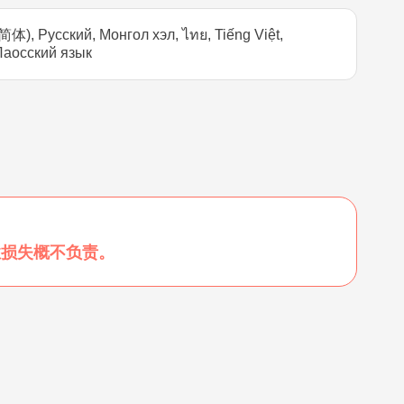
), Русский, Монгол хэл, ไทย, Tiếng Việt,
осский язык
性损失概不负责。