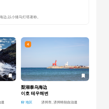
海边,以小矮马灯塔著称。
4
梨湖泰乌海边
이호 테우해변
治道
地区
济州市, 济州特别自治道