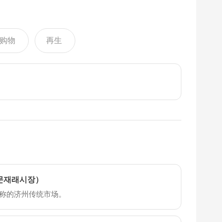
。
购物
再生
문재래시장）
称的济州传统市场。