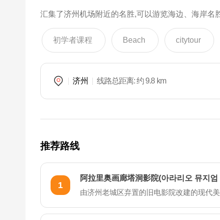
汇集了济州机场附近的名胜,可以游览海边、海岸名
初学者课程
Beach
citytour
济州
线路总距离
: 约 9.8 km
推荐路线
阿拉里奥画廊塔洞影院(아라리오 뮤지엄 
1
由济州老城区弃置的旧电影院改建的现代美