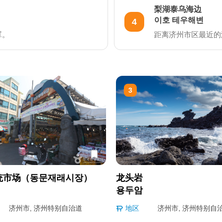
梨湖泰乌海边
이호 테우해변
4
罩。
距离济州市区最近的
3
统市场（동문재래시장）
龙头岩
용두암
济州市, 济州特别自治道
地区
济州市, 济州特别自