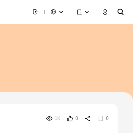
1K
0
0