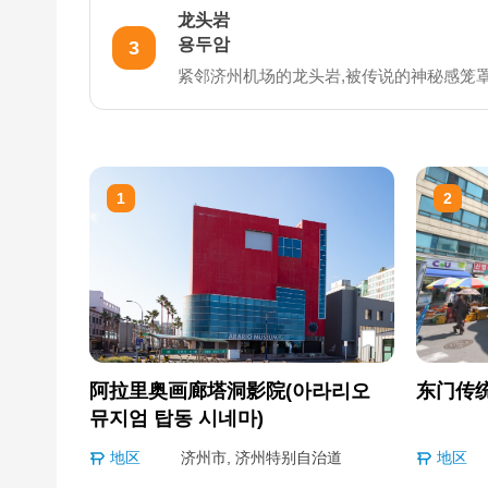
龙头岩
용두암
3
紧邻济州机场的龙头岩,被传说的神秘感笼
1
2
阿拉里奥画廊塔洞影院(아라리오
东门传
뮤지엄 탑동 시네마)
地区
济州市, 济州特别自治道
地区