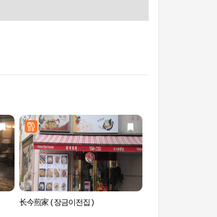
长今煎家 ( 장금이전집 )
首尔明洞天主圣堂 (