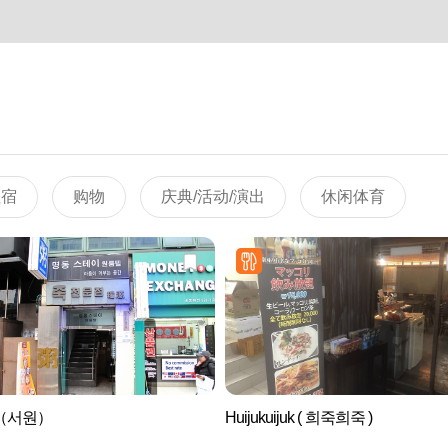
住宿
购物
庆典/活动/演出
休闲体育
（서원）
Huijukuijuk ( 희죽희죽 )