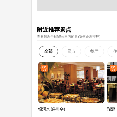
附近推荐景点
查看附近半径50公里內的景点(依距离排序)
全部
景点
餐厅
银河水 (은하수)
瑞源