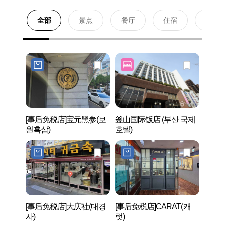
全部
景点
餐厅
住宿
购物
[事后免税店]宝元黑参(보
釜山国际饭店 (부산 국제
釜山
원흑삼)
호텔)
회관
[事后免税店]大庆社(대경
[事后免税店]CARAT(캐
西面1
사)
럿)