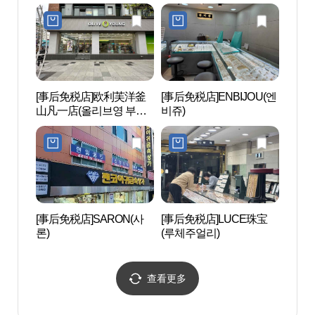
[事后免税店]欧利芙洋釜
[事后免税店]ENBIJOU(엔
田浦三
山凡一店(올리브영 부산
비쥬)
리)
범일점)
[事后免税店]SARON(사
[事后免税店]LUCE珠宝
牛岩洞
론)
(루체주얼리)
시숲)
查看更多