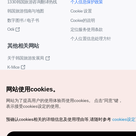
1330韩国旅游咨询翻译热线
个人信息保护政策
韩国旅游指南与地图
Cookie 设置
数字图书 / 电子书
Cookie的说明
Odii
定位服务使用条款
个人位置信息处理方针
其他相关网站
关于韩国旅游发展局
K-Mice
网站使用cookies。
网站为了提高用户的使用体验而使用cookies。
点击“同意"键，
表示接受cookies设定的使用。
Copyrights (c) 韩国旅游发展局版权所有
预确认cookies相关的详细信息及使用理由等,请随时参考
cookies设
如有相关疑问或建议，欢迎来信。
VISITKOREA官方邮箱