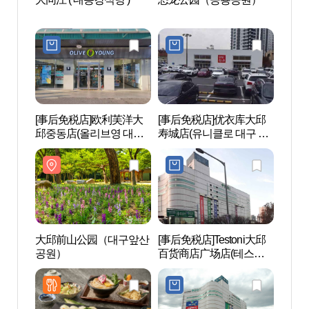
[事后免税店]欧利芙洋大
[事后免税店]优衣库大邱
洛东江
邱중동店(올리브영 대구
寿城店(유니클로 대구 수
강승전
중동점)
성점)
大邱前山公园（대구앞산
[事后免税店]Testoni大邱
凤山文
공원）
百货商店广场店(테스토
리)
니 대구백화점 프라자점)