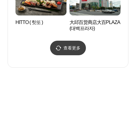
HITTO ( 힛또 )
大邱百货商店大百PLAZA
寿城池
(대백프라자)
원지)
查看更多