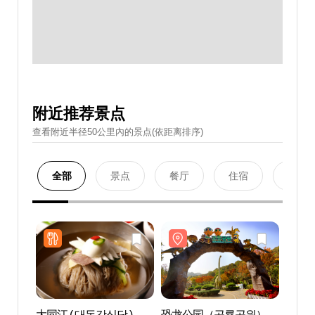
附近推荐景点
查看附近半径50公里內的景点(依距离排序)
全部
景点
餐厅
住宿
购物
大同江 ( 대동강식당 )
恐龙公园（공룡공원）
恐龙