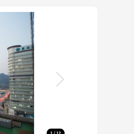
/
1
12