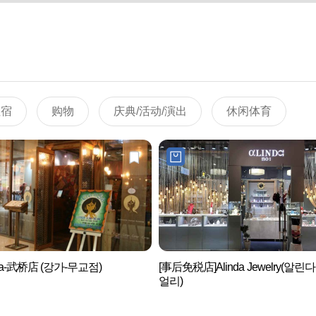
住宿
购物
庆典/活动/演出
休闲体育
ga-武桥店 (강가-무교점)
[事后免税店]Alinda Jewelry(알린다
얼리)