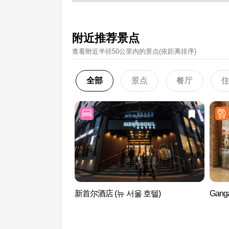
附近推荐景点
查看附近半径50公里內的景点(依距离排序)
全部
景点
餐厅
新首尔酒店 (뉴 서울 호텔)
Gan