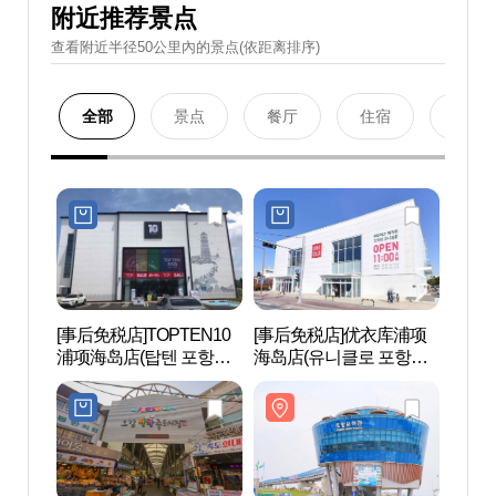
附近推荐景点
查看附近半径50公里內的景点(依距离排序)
全部
景点
餐厅
住宿
购物
[事后免税店]TOPTEN10
[事后免税店]优衣库浦项
浦项
浦项海岛店(탑텐 포항해
海岛店(유니클로 포항해
도점)
도점)