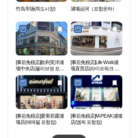
竹岛市场(죽도시장)
浦项运河（포항운하）
环湖
[事后免税店]欧利芙洋浦
[事后免税店]Life Work浦
POS
项中央店(올리브영 포항
项直营店(라이프워크 포
코 포
중앙점)
항직영점)
[事后免税店]爱美菲露浦
[事后免税店]M-PEAK浦项
POS
项店(에메필 포항점)
店(엠픽 포항점)
역사관