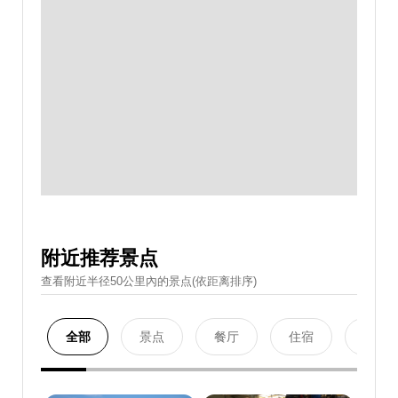
附近推荐景点
查看附近半径50公里內的景点(依距离排序)
全部
景点
餐厅
住宿
购物