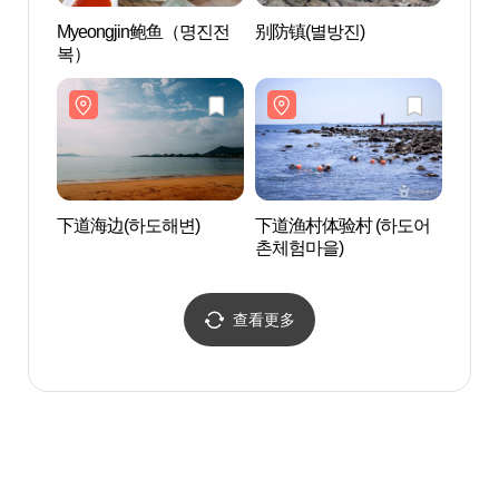
Myeongjin鲍鱼（명진전
别防镇(별방진)
济州
복）
제주 
지
下道海边(하도해변)
下道渔村体验村 (하도어
月郎峰
촌체험마을)
봉)
查看更多