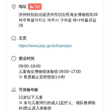
地址
找路
济州特别自治道济州市旧左邑海女博物馆街26
제주특별자치도 제주시 구좌읍 해녀박물관길
26
主页
https://www.jeju.go.kr/haenyeo
营业时间
09:00~18:00
儿童海女博物馆体验馆 09:00~17:00
※ 售票截止至闭馆前1小时
可体验年龄
12岁以下儿童
※ 未与儿童同行的成人(监护人、领队教师除
外)禁止进入体验馆