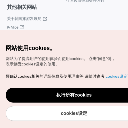
个人位置信息处理方针
其他相关网站
关于韩国旅游发展局
K-Mice
网站使用cookies。
网站为了提高用户的使用体验而使用cookies。
点击“同意"键，
表示接受cookies设定的使用。
Copyrights (c) 韩国旅游发展局版权所有
预确认cookies相关的详细信息及使用理由等,请随时参考
cookies设
如有相关疑问或建议，欢迎来信。
VISITKOREA官方邮箱
chnsim@knto.or.kr
执行所有cookies
cookies设定