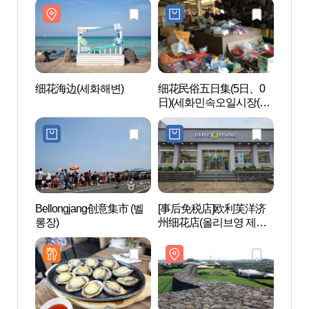
细花海边(세화해변)
细花民俗五日集(5日、0
细花海
日)(세화민속오일시장(5
일, 0일))
Bellongjang创意集市 (벨
[事后免税店]欧利芙洋济
下道海
롱장)
州细花店(올리브영 제주
세화점)