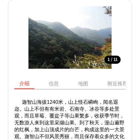
/
1
11
介绍
信息
地图
附近推荐景点
迦智山海拔1240米，山上怪石嶙峋，闻名遐
迩。山上不但有有米岩、石南寺、冰谷等多处景
观，而且草莓、覆盆子等山果繁多，收获季节时，
无数游人来到这里采撷山果。到了秋天，漫山遍野
的红枫，加上山顶成片的白芒，构成这里的一大景
观。迦智山不但风景秀丽，而且保存着众多的文化