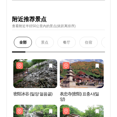
附近推荐景点
查看附近半径50公里內的景点(依距离排序)
全部
景点
餐厅
住宿
购物
密阳冰谷 (밀양 얼음골)
表忠寺(密阳) 표충사(밀
密阳冰
양)