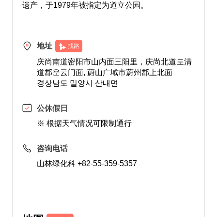
遗产，于1979年被指定为道立公园。
地址
找路
庆尚南道密阳市山内面三阳里，庆尚北道도清
道郡운云门面, 蔚山广域市蔚州郡上北面
경상남도 밀양시 산내면
公休假日
※ 根据天气情况可限制通行
咨询电话
山林绿化科 +82-55-359-5357