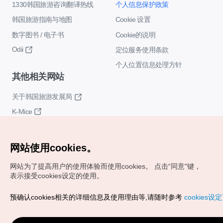
1330韩国旅游咨询翻译热线
个人信息保护政策
韩国旅游指南与地图
Cookie 设置
数字图书 / 电子书
Cookie的说明
Odii
定位服务使用条款
个人位置信息处理方针
其他相关网站
关于韩国旅游发展局
K-Mice
网站使用cookies。
网站为了提高用户的使用体验而使用cookies。
点击“同意"键，
表示接受cookies设定的使用。
Copyrights (c) 韩国旅游发展局版权所有
预确认cookies相关的详细信息及使用理由等,请随时参考
cookies设
如有相关疑问或建议，欢迎来信。
VISITKOREA官方邮箱