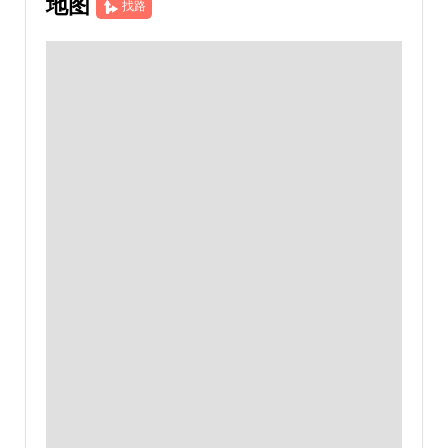
地图
找路