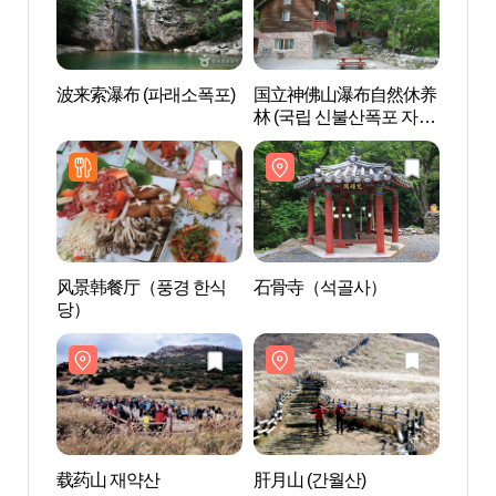
波来索瀑布 (파래소폭포)
国立神佛山瀑布自然休养
波来索
林 (국립 신불산폭포 자연
휴양림)
风景韩餐厅（풍경 한식
石骨寺（석골사）
石骨
당）
载药山 재약산
肝月山 (간월산)
肝月山