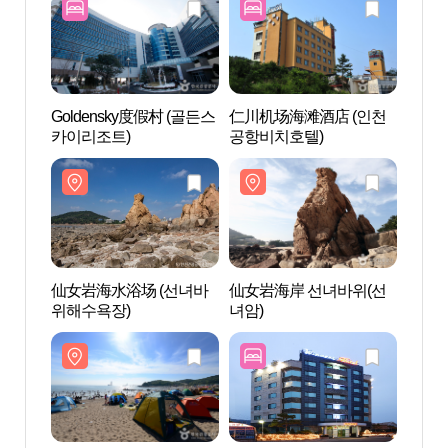
Goldensky度假村 (골든스
仁川机场海滩酒店 (인천
仙女岩
카이리조트)
공항비치호텔)
위해수
仙女岩海水浴场 (선녀바
仙女岩海岸 선녀바위(선
王山海
위해수욕장)
녀암)
욕장)