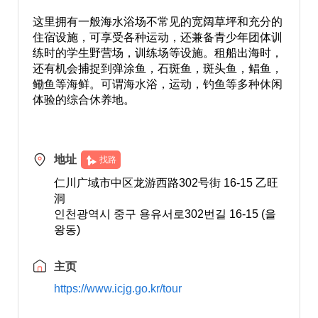
这里拥有一般海水浴场不常见的宽阔草坪和充分的
住宿设施，可享受各种运动，还兼备青少年团体训
练时的学生野营场，训练场等设施。租船出海时，
还有机会捕捉到弹涂鱼，石斑鱼，斑头鱼，鲳鱼，
鳓鱼等海鲜。可谓海水浴，运动，钓鱼等多种休闲
体验的综合休养地。
地址
找路
仁川广域市中区龙游西路302号街 16-15 乙旺
洞
인천광역시 중구 용유서로302번길 16-15 (을
왕동)
主页
https://www.icjg.go.kr/tour