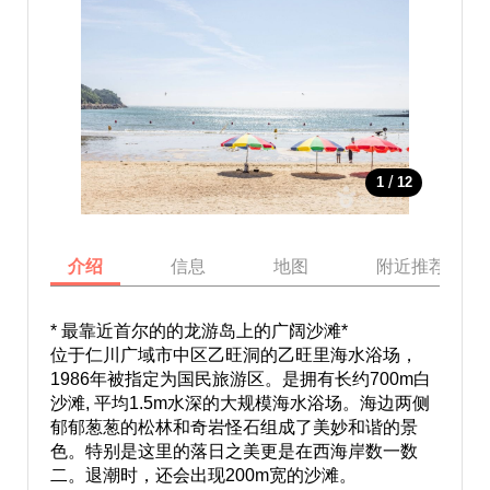
/
1
12
介绍
信息
地图
附近推荐景点
* 最靠近首尔的的龙游岛上的广阔沙滩*
位于仁川广域市中区乙旺洞的乙旺里海水浴场，
1986年被指定为国民旅游区。是拥有长约700m白
沙滩, 平均1.5m水深的大规模海水浴场。海边两侧
郁郁葱葱的松林和奇岩怪石组成了美妙和谐的景
色。特别是这里的落日之美更是在西海岸数一数
二。退潮时，还会出现200m宽的沙滩。