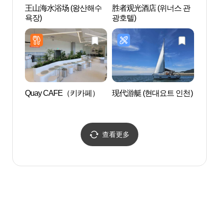
王山海水浴场 (왕산해수
胜者观光酒店 (위너스 관
仁川
욕장)
광호텔)
Quay CAFE（키카페）
现代游艇 (현대요트 인천)
蚕津岛
查看更多