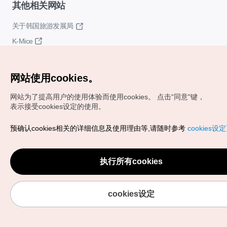
其他相关网站
关于韩国旅游发展局
K-Mice
网站使用cookies。
网站为了提高用户的使用体验而使用cookies。
点击“同意"键，
表示接受cookies设定的使用。
Copyrights (c) 韩国旅游发展局版权所有
预确认cookies相关的详细信息及使用理由等,请随时参考
cookies设
如有相关疑问或建议，欢迎来信。
VISITKOREA官方邮箱
chnsim@knto.or.kr
执行所有cookies
cookies设定