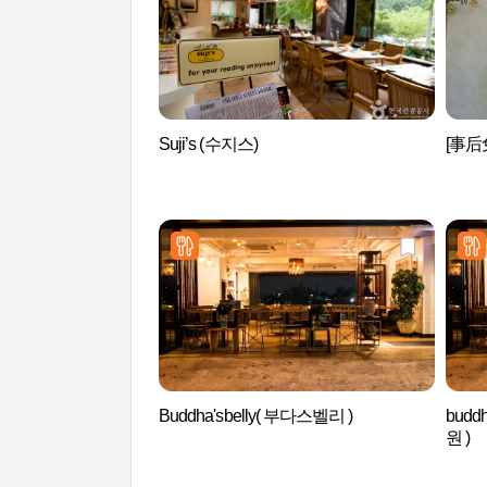
Suji’s (수지스)
[事后免
Buddha'sbelly( 부다스벨리 )
budd
원 )