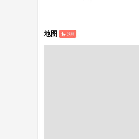
地图
找路