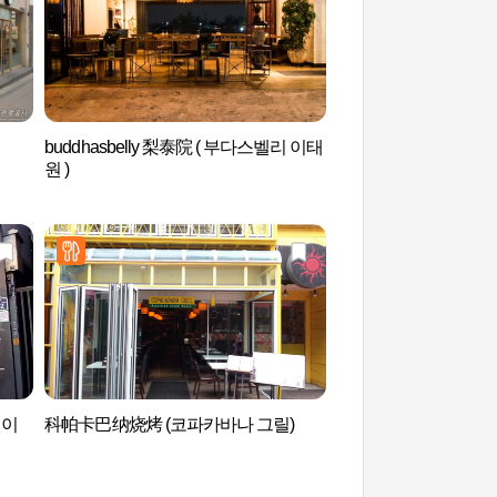
buddhasbelly 梨泰院 ( 부다스벨리 이태
经理团路(경리단길)
원 )
 이
科帕卡巴纳烧烤 (코파카바나 그릴)
战争纪念馆 (전쟁기