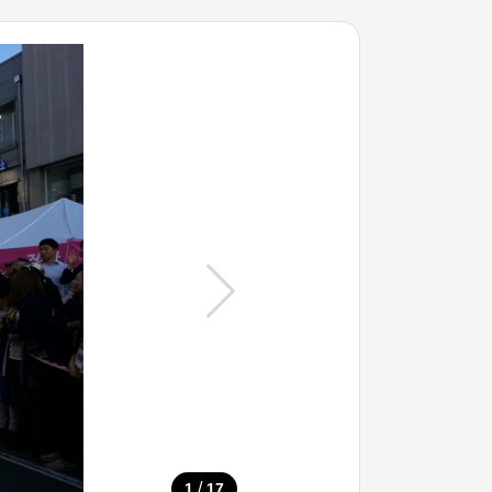
/
1
17