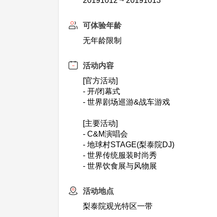
20191012 ~ 20191013
可体验年龄
无年龄限制
活动内容
[官方活动]
- 开/闭幕式
- 世界剧场巡游&战车游戏
[主要活动]
- C&M演唱会
- 地球村STAGE(梨泰院DJ)
- 世界传统服装时尚秀
- 世界饮食展与风物展
活动地点
梨泰院观光特区一带