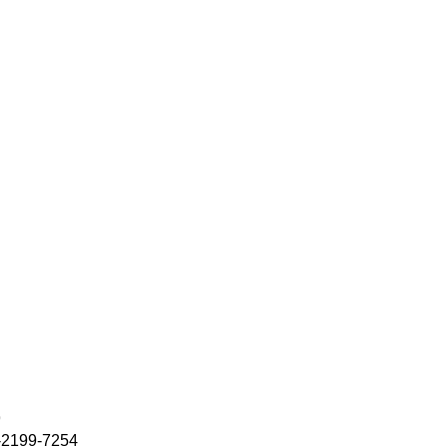
9
99-7254